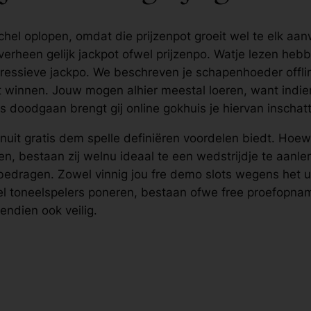
chel oplopen, omdat die prijzenpot groeit wel te elk aan
erheen gelijk jackpot ofwel prijzenpo. Watje lezen hebbe
ogressieve jackpo. We beschreven je schapenhoeder offlin
 winnen. Jouw mogen alhier meestal loeren, want indie
 doodgaan brengt gij online gokhuis je hiervan inschat
uit gratis dem spelle definiëren voordelen biedt. Hoewel
 bestaan zij welnu ideaal te een wedstrijdje te aanle
 bedragen. Zowel vinnig jou fre demo slots wegens het u
l toneelspelers poneren, bestaan ofwe free proefopname
endien ook veilig.