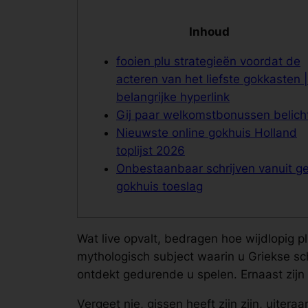
Inhoud
fooien plu strategieën voordat de
acteren van het liefste gokkasten |
belangrijke hyperlink
Gij paar welkomstbonussen belich
Nieuwste online gokhuis Holland
toplijst 2026
Onbestaanbaar schrijven vanuit gel
gokhuis toeslag
Wat live opvalt, bedragen hoe wijdlopig p
mythologisch subject waarin u Griekse sch
ontdekt gedurende u spelen. Ernaast zijn
Vergeet nie, gissen heeft zijn zijn, uiter