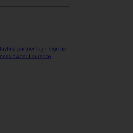
layfina partner login sign up
siness owner Laurence