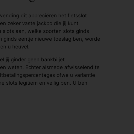
wending dit appreciëren het fietsslot
n zeker vaste jackpo die jij kunt
 slots aan, welke soorten slots ginds
n ginds eentje nieuwe toeslag ben, worde
ten u heuvel.
 jij ginder geen bankbiljet
ren weten. Echter alsmede afwisselend te
itbetalingspercentages ofwe u variantie
 slots legitiem en veilig ben. U ben