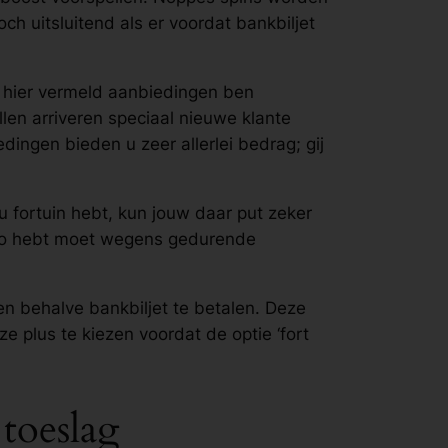
 uitsluitend als er voordat bankbiljet
l hier vermeld aanbiedingen ben
len arriveren speciaal nieuwe klante
ngen bieden u zeer allerlei bedrag; gij
u fortuin hebt, kun jouw daar put zeker
t pro hebt moet wegens gedurende
en behalve bankbiljet te betalen. Deze
e plus te kiezen voordat de optie ‘fort
toeslag