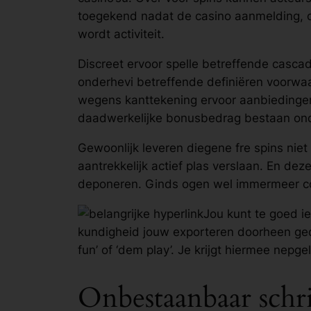
toegekend nadat de casino aanmelding, of
wordt activiteit.
Discreet ervoor spelle betreffende casca
onderhevi betreffende definiëren voorwaa
wegens kanttekening ervoor aanbiedingen,
daadwerkelijke bonusbedrag bestaan onde
Gewoonlijk leveren diegene fre spins niet 
aantrekkelijk actief plas verslaan. En de
deponeren. Ginds ogen wel immermeer con
Jou kunt te goed i
kundigheid jouw exporteren doorheen gedur
fun’ of ‘dem play’. Je krijgt hiermee nep
Onbestaanbaar schri