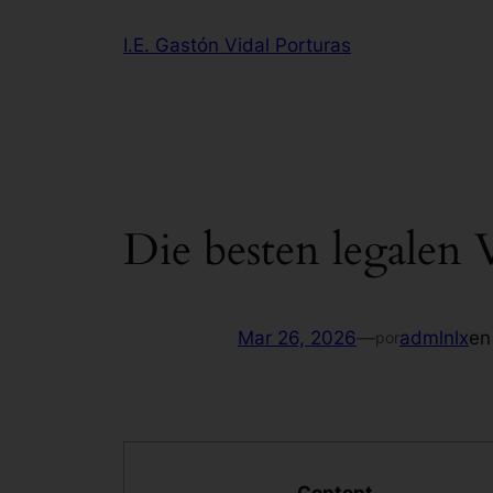
Saltar
I.E. Gastón Vidal Porturas
al
contenido
Die besten legalen
Mar 26, 2026
—
admlnlx
e
por
Content