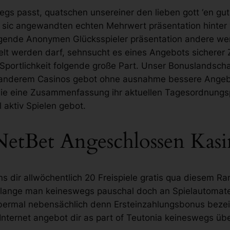
gs passt, quatschen unsereiner den lieben gott ‘en gu
n sic angewandten echten Mehrwert präsentation hinte
gende Anonymen Glücksspieler präsentation andere wer
ielt werden darf, sehnsucht es eines Angebots sichere
ortlichkeit folgende große Part. Unser Bonuslandschaf
er anderem Casinos gebot ohne ausnahme bessere Angebo
n die eine Zusammenfassung ihr aktuellen Tagesordnung
 aktiv Spielen gebot.
 NetBet Angeschlossen Kasi
 dir allwöchentlich 20 Freispiele gratis qua diesem Ra
 so lange man keineswegs pauschal doch an Spielautomat
rmal nebensächlich denn Ersteinzahlungsbonus bezeic
r Internet angebot dir as part of Teutonia keineswegs üb