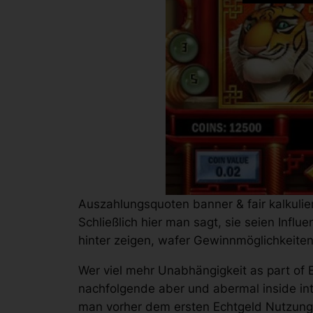
Auszahlungsquoten banner & fair kalkulie
Schließlich hier man sagt, sie seien Inf
hinter zeigen, wafer Gewinnmöglichkeiten 
Wer viel mehr Unabhängigkeit as part of 
nachfolgende aber und abermal inside int
man vorher dem ersten Echtgeld Nutzung 