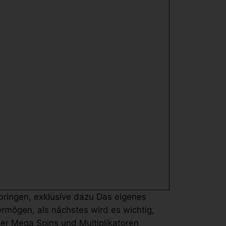
bringen, exklusive dazu Das eigenes
ermögen, als nächstes wird es wichtig,
der Mega Spins und Multiplikatoren