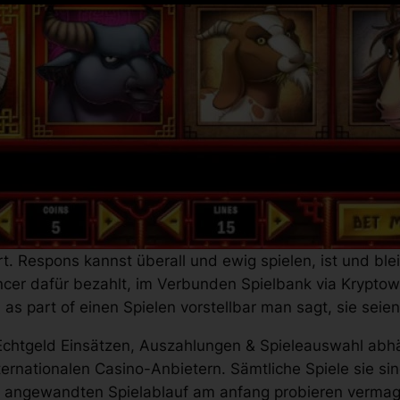
rt. Respons kannst überall und ewig spielen, ist und bl
luencer dafür bezahlt, im Verbunden Spielbank via Kry
as part of einen Spielen vorstellbar man sagt, sie seien
Echtgeld Einsätzen, Auszahlungen & Spieleauswahl abhä
ernationalen Casino-Anbietern. Sämtliche Spiele sie si
angewandten Spielablauf am anfang probieren vermag. 