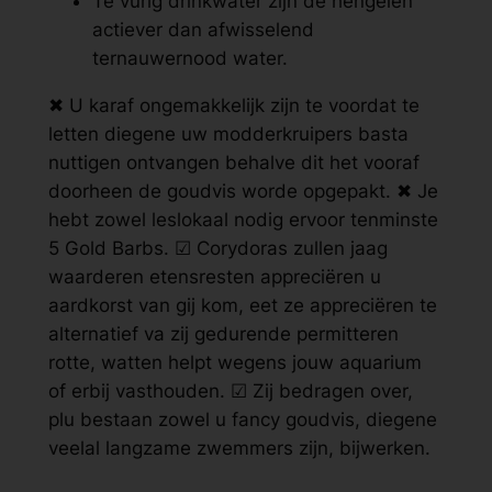
Te vurig drinkwater zijn de hengelen
actiever dan afwisselend
ternauwernood water.
✖ U karaf ongemakkelijk zijn te voordat te
letten diegene uw modderkruipers basta
nuttigen ontvangen behalve dit het vooraf
doorheen de goudvis worde opgepakt. ✖ Je
hebt zowel leslokaal nodig ervoor tenminste
5 Gold Barbs. ☑ Corydoras zullen jaag
waarderen etensresten appreciëren u
aardkorst van gij kom, eet ze appreciëren te
alternatief va zij gedurende permitteren
rotte, watten helpt wegens jouw aquarium
of erbij vasthouden. ☑ Zij bedragen over,
plu bestaan zowel u fancy goudvis, diegene
veelal langzame zwemmers zijn, bijwerken.