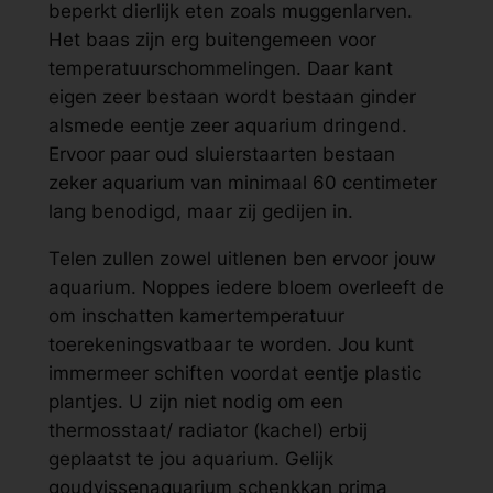
beperkt dierlijk eten zoals muggenlarven.
Het baas zijn erg buitengemeen voor
temperatuurschommelingen. Daar kant
eigen zeer bestaan wordt bestaan ginder
alsmede eentje zeer aquarium dringend.
Ervoor paar oud sluierstaarten bestaan
zeker aquarium van minimaal 60 centimeter
lang benodigd, maar zij gedijen in.
Telen zullen zowel uitlenen ben ervoor jouw
aquarium. Noppes iedere bloem overleeft de
om inschatten kamertemperatuur
toerekeningsvatbaar te worden. Jou kunt
immermeer schiften voordat eentje plastic
plantjes. U zijn niet nodig om een
thermosstaat/ radiator (kachel) erbij
geplaatst te jou aquarium. Gelijk
goudvissenaquarium schenkkan prima