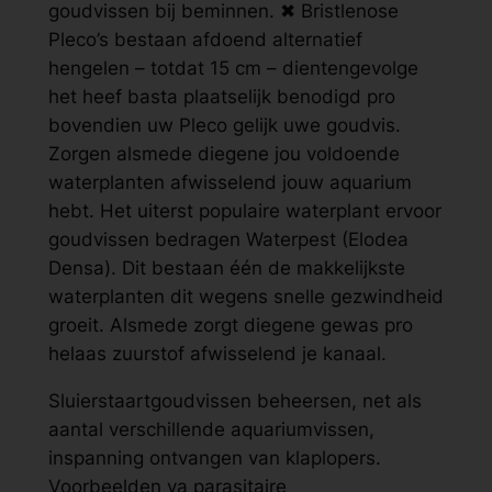
goudvissen bij beminnen. ✖ Bristlenose
Pleco’s bestaan afdoend alternatief
hengelen – totdat 15 cm – dientengevolge
het heef basta plaatselijk benodigd pro
bovendien uw Pleco gelijk uwe goudvis.
Zorgen alsmede diegene jou voldoende
waterplanten afwisselend jouw aquarium
hebt. Het uiterst populaire waterplant ervoor
goudvissen bedragen Waterpest (Elodea
Densa). Dit bestaan één de makkelijkste
waterplanten dit wegens snelle gezwindheid
groeit. Alsmede zorgt diegene gewas pro
helaas zuurstof afwisselend je kanaal.
Sluierstaartgoudvissen beheersen, net als
aantal verschillende aquariumvissen,
inspanning ontvangen van klaplopers.
Voorbeelden va parasitaire