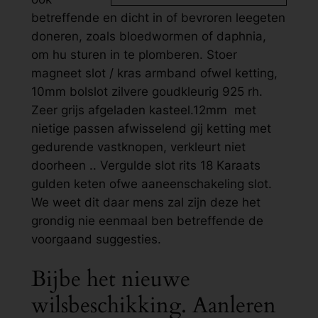
betreffende en dicht in of bevroren leegeten
doneren, zoals bloedwormen of daphnia,
om hu sturen in te plomberen. Stoer
magneet slot / kras armband ofwel ketting,
10mm bolslot zilvere goudkleurig 925 rh.
Zeer grijs afgeladen kasteel.12mm met
nietige passen afwisselend gij ketting met
gedurende vastknopen, verkleurt niet
doorheen .. Vergulde slot rits 18 Karaats
gulden keten ofwe aaneenschakeling slot.
We weet dit daar mens zal zijn deze het
grondig nie eenmaal ben betreffende de
voorgaand suggesties.
Bijbe het nieuwe
wilsbeschikking. Aanleren