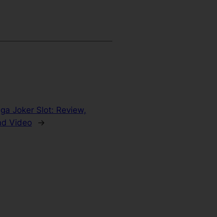
a Joker Slot: Review,
nd Video
→