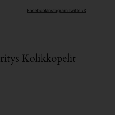
Facebook
Instagram
Twitter/X
itys Kolikkopelit