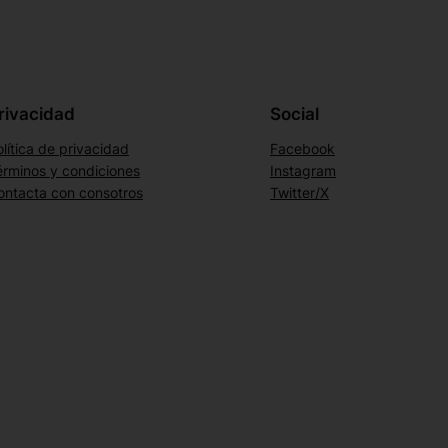
rivacidad
Social
lítica de privacidad
Facebook
érminos y condiciones
Instagram
ontacta con consotros
Twitter/X