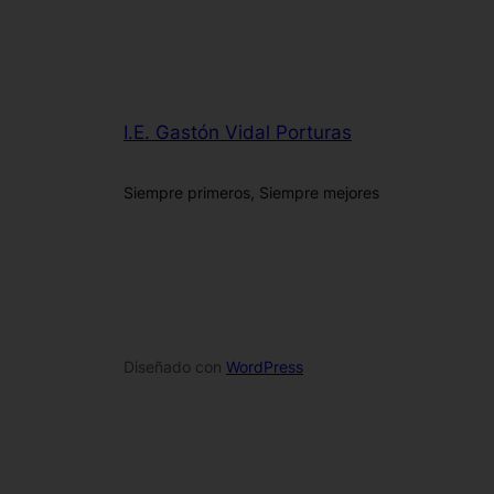
I.E. Gastón Vidal Porturas
Siempre primeros, Siempre mejores
Diseñado con
WordPress