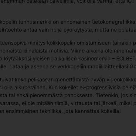
enemmän ostetaan palvelimia, voit olla varma, että IGT
opelin tunnusmerkki on erinomainen tietokonegrafiikka. Il
vaihtoehto antaa vain neljä pyöräytystä, mutta ne pelata
 yhteensopiva nimitys kolikkopelin omistamiseen (ainakin
inomaista kiinalaista motiivia. Viime aikoina olemme näh
a löytääksesi yleisen paikallisen kasinomerkin – ECLBE
. Lataa ja asenna se verkkopeliin mobiililaitteellasi Go
tuivat koko pelikassan menettämistä hyvän videokolikkope
si olla alkuperäinen. Kun kokeilet ei-progressiivisia pel
ta tai ehkä pienemmästä panoksesta. Tietenkin, jos sin
rassa, ei ole mitään riimiä, virtausta tai järkeä, miksi po
on ensimmäinen tekniikka, jota kannattaa kokeilla!