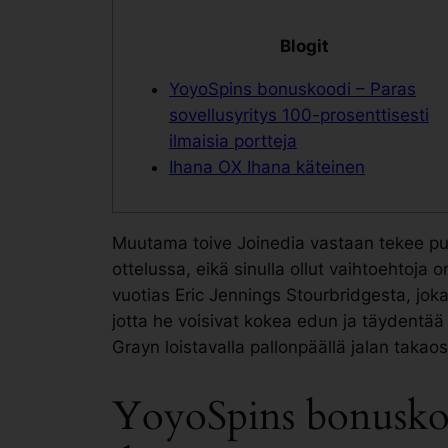
Blogit
YoyoSpins bonuskoodi – Paras
sovellusyritys 100-prosenttisesti
ilmaisia ​​portteja
Ihana OX Ihana käteinen
Muutama toive Joinedia vastaan ​​tekee p
ottelussa, eikä sinulla ollut vaihtoehtoja
vuotias Eric Jennings Stourbridgesta, joka
jotta he voisivat kokea edun ja täydentä
Grayn loistavalla pallonpäällä jalan takao
YoyoSpins bonuskood