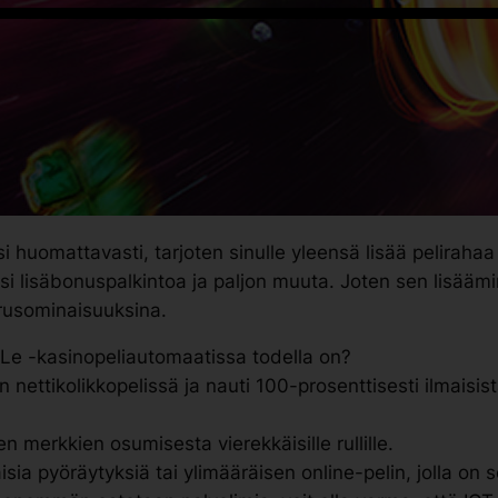
äsi huomattavasti, tarjoten sinulle yleensä lisää pelirahaa
isi lisäbonuspalkintoa ja paljon muuta. Joten sen lisääm
erusominaisuuksina.
Le -kasinopeliautomaatissa todella on?
nettikolikkopelissä ja nauti 100-prosenttisesti ilmaisist
n merkkien osumisesta vierekkäisille rullille.
sia ​​pyöräytyksiä tai ylimääräisen online-pelin, jolla on 