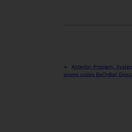
←
Anterior:
Problem, System
promo codes BeOnBet Gloss