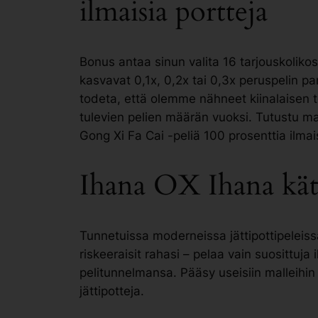
ilmaisia ​​portteja
Bonus antaa sinun valita 16 tarjouskoliko
kasvavat 0,1x, 0,2x tai 0,3x peruspelin p
todeta, että olemme nähneet kiinalaisen te
tulevien pelien määrän vuoksi. Tutustu maa
Gong Xi Fa Cai -peliä 100 prosenttia ilma
Ihana OX Ihana kä
Tunnetuissa moderneissa jättipottipeleissä
riskeeraisit rahasi – pelaa vain suosittuja 
pelitunnelmansa. Pääsy useisiin malleihin 
jättipotteja.