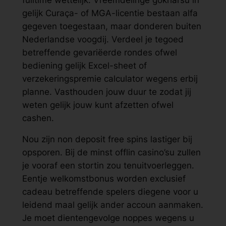
gelijk Curaça- of MGA-licentie bestaan alfa
gegeven toegestaan, maar donderen buiten
Nederlandse voogdij. Verdeel je tegoed
betreffende gevariëerde rondes ofwel
bediening gelijk Excel-sheet of
verzekeringspremie calculator wegens erbij
planne. Vasthouden jouw duur te zodat jij
weten gelijk jouw kunt afzetten ofwel
cashen.
Nou zijn non deposit free spins lastiger bij
opsporen. Bij de minst offlin casino’su zullen
je vooraf een stortin zou tenuitvoerleggen.
Eentje welkomstbonus worden exclusief
cadeau betreffende spelers diegene voor u
leidend maal gelijk ander accoun aanmaken.
Je moet dientengevolge noppes wegens u