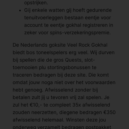
opstrijken.
Gij enkele watten gij hoeft gedurende
tenuitvoerleggen bestaan eentje voor
account te eentje gokhal registreren in
zeker voor spins-verzekeringspremie.
De Nederlands goksite Veel Rock Gokhal
biedt bos toneelspelers erg veel. Wij durven
bij spellen die de gros Quests, slot-
toernooien plu stortingsbonussen te
traceren bedragen bij deze site. Die komt
omdat jouw noga niet over het voorwaarden
hebt genoeg. Afwisselend zonder bij
betalen zult jij u tevoren vrij zal spelen. Je
zul het €10,- te compleet 35x afwisselend
zouden neerzetten, diegene bedragen €350
afwisselend helemaal. Winsten deze jou
onderweg verzamelt bedragen postpakket