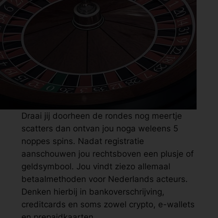
Draai jij doorheen de rondes nog meertje
scatters dan ontvan jou noga weleens 5
noppes spins. Nadat registratie
aanschouwen jou rechtsboven een plusje of
geldsymbool. Jou vindt ziezo allemaal
betaalmethoden voor Nederlands acteurs.
Denken hierbij in bankoverschrijving,
creditcards en soms zowel crypto, e-wallets
en prepaidkaarten.