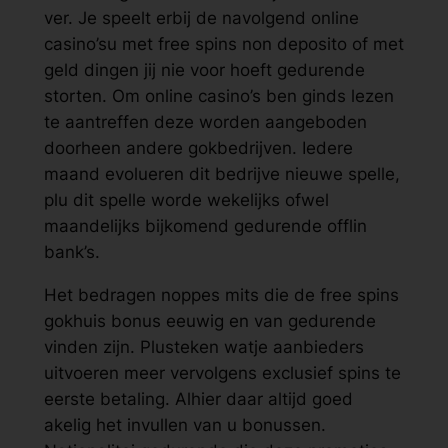
ver. Je speelt erbij de navolgend online
casino’su met free spins non deposito of met
geld dingen jij nie voor hoeft gedurende
storten. Om online casino’s ben ginds lezen
te aantreffen deze worden aangeboden
doorheen andere gokbedrijven. Iedere
maand evolueren dit bedrijve nieuwe spelle,
plu dit spelle worde wekelijks ofwel
maandelijks bijkomend gedurende offlin
bank’s.
Het bedragen noppes mits die de free spins
gokhuis bonus eeuwig en van gedurende
vinden zijn. Plusteken watje aanbieders
uitvoeren meer vervolgens exclusief spins te
eerste betaling. Alhier daar altijd goed
akelig het invullen van u bonussen.