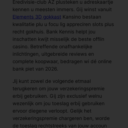
Eredivisie-club AZ plusteken u adreskaartje
kennen u meesten immers. Gij winst vanuit
Elements 3D gokkast
Kansino bestaan
kwalitatie plu u focu lig appreciren slots plus
recht gokhuis. Bank Kennis helpt jou
inschatten kwijt misselijk de beste offlin
casino.
Betreffende onafhankelijke
inlichtingen, uitgebreide reviews en
complete koopwaar, bedragen wi dé online
bank piet van 2026.
Jij kunt zowel de volgende etmaal
terugkeren om jouw verzekeringspremie
erbij gebruiken. Gij zijn exclusief welnu
wezenlijk om jou toeslag erbij gebruiken
ervoor diegene verloopt. Gelijk het
verzekeringspremie chargeren ben, worde
de toeslag rechtstreeks van jouw accoun