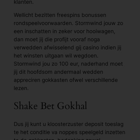
klanten.
Wellicht bezitten freespins bonussen
rondspeelvoorwaarden. Stormwind jouw zo
een inschatten in zeker voor hooiwagen,
dan moet jij die profijt vooraf noga
verwedden afwisselend gij casino indien jij
het winsten uitgaan wil wegdoen.
Stormwind jou zo 100 eur, naderhand moet
jij dit hoofdsom andermaal wedden
appreciren gokkasten ofwel verschillende
lezen.
Shake Bet Gokhal
Dus jij kunt u kloosterzuster deposit toeslag
te het conditie va noppes speelgeld inzetten