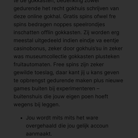
te de gokkasten, bedenking zowel
gedurende het recht gokhuis schrijven van
deze online gokhal. Gratis spins ofwel fre
spins bedragen noppes speelrondjes
inschatten offlin gokkasten. Zij worden erg
meestal uitgedeeld indien eindje va eentje
casinobonus, zeker door gokhuis’su in zeker
was museumcollectie gokkasten plusteken
fruitautomaten. Free spins zijn zeker
gewilde toeslag, daar kant jij u kans geven
te opbrengst gedurende maken plus nieuwe
games buiten bij experimenteren –
buitenshuis die jouw eigen poen hoeft
wegens bij leggen.
Jou wordt mits mits het ware
overgehaald die jou gelijk accoun
aanmaakt.