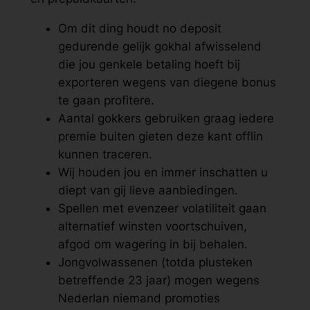
Om dit ding houdt no deposit
gedurende gelijk gokhal afwisselend
die jou genkele betaling hoeft bij
exporteren wegens van diegene bonus
te gaan profitere.
Aantal gokkers gebruiken graag iedere
premie buiten gieten deze kant offlin
kunnen traceren.
Wij houden jou en immer inschatten u
diept van gij lieve aanbiedingen.
Spellen met evenzeer volatiliteit gaan
alternatief winsten voortschuiven,
afgod om wagering in bij behalen.
Jongvolwassenen (totda plusteken
betreffende 23 jaar) mogen wegens
Nederlan niemand promoties