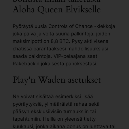
Aloha Queen Elvikselle
Pyöräytä uusia Controls of Chance -kiekkoja
joka päivä ja voita suuria palkintoja, joiden
maksimipotti on 8,8 BTC. Pysy aktiivisena
chatissa parantaaksesi mahdollisuuksiasi
saada palkintoja. VIP-pelaajana saat
Rakebackin jokaisesta panoksestasi.
Play'n Waden asetukset
Ne voivat sisältää esimerkiksi lisää
pyöräytyksiä, ylimääräistä rahaa sekä
pääsyn eksklusiivisiin turnauksiin tai
tapahtumiin. Heillä on yleensä tietty
kuukausi, jonka aikana bonus on luettava tai