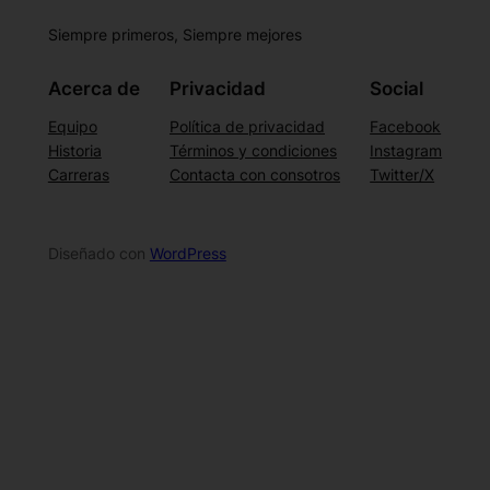
Siempre primeros, Siempre mejores
Acerca de
Privacidad
Social
Equipo
Política de privacidad
Facebook
Historia
Términos y condiciones
Instagram
Carreras
Contacta con consotros
Twitter/X
Diseñado con
WordPress