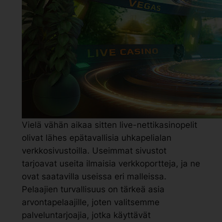
Vielä vähän aikaa sitten live-nettikasinopelit
olivat lähes epätavallisia uhkapelialan
verkkosivustoilla. Useimmat sivustot
tarjoavat useita ilmaisia ​​​​verkkoportteja, ja ne
ovat saatavilla useissa eri malleissa.
Pelaajien turvallisuus on tärkeä asia
arvontapelaajille, joten valitsemme
palveluntarjoajia, jotka käyttävät