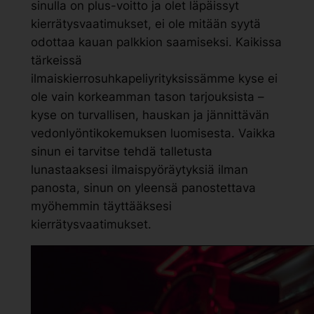
sinulla on plus-voitto ja olet läpäissyt
kierrätysvaatimukset, ei ole mitään syytä
odottaa kauan palkkion saamiseksi. Kaikissa
tärkeissä
ilmaiskierrosuhkapeliyrityksissämme kyse ei
ole vain korkeamman tason tarjouksista –
kyse on turvallisen, hauskan ja jännittävän
vedonlyöntikokemuksen luomisesta. Vaikka
sinun ei tarvitse tehdä talletusta
lunastaaksesi ilmaispyöräytyksiä ilman
panosta, sinun on yleensä panostettava
myöhemmin täyttääksesi
kierrätysvaatimukset.