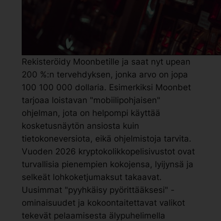
Rekisteröidy Moonbetille ja saat nyt upean
200 %:n tervehdyksen, jonka arvo on jopa
100 100 000 dollaria. Esimerkiksi Moonbet
tarjoaa loistavan "mobiilipohjaisen"
ohjelman, jota on helpompi käyttää
kosketusnäytön ansiosta kuin
tietokoneversiota, eikä ohjelmistoja tarvita.
Vuoden 2026 kryptokolikkopelisivustot ovat
turvallisia pienempien kokojensa, lyijynsä ja
selkeät lohkoketjumaksut takaavat.
Uusimmat "pyyhkäisy pyörittääksesi" -
ominaisuudet ja kokoontaitettavat valikot
tekevät pelaamisesta älypuhelimella