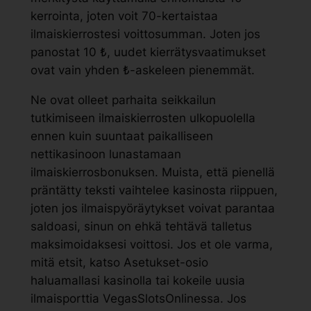
kerrointa, joten voit 70-kertaistaa
ilmaiskierrostesi voittosumman. Joten jos
panostat 10 ₺, uudet kierrätysvaatimukset
ovat vain yhden ₺-askeleen pienemmät.
Ne ovat olleet parhaita seikkailun
tutkimiseen ilmaiskierrosten ulkopuolella
ennen kuin suuntaat paikalliseen
nettikasinoon lunastamaan
ilmaiskierrosbonuksen. Muista, että pienellä
präntätty teksti vaihtelee kasinosta riippuen,
joten jos ilmaispyöräytykset voivat parantaa
saldoasi, sinun on ehkä tehtävä talletus
maksimoidaksesi voittosi. Jos et ole varma,
mitä etsit, katso Asetukset-osio
haluamallasi kasinolla tai kokeile uusia
ilmaisporttia VegasSlotsOnlinessa. Jos