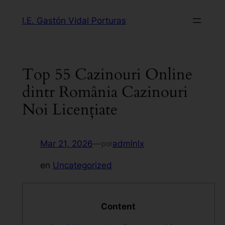
Saltar
I.E. Gastón Vidal Porturas
al
contenido
Top 55 Cazinouri Online
dintr România Cazinouri
Noi Licențiate
Mar 21, 2026
—
admlnlx
por
en
Uncategorized
Content