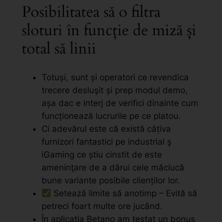
Posibilitatea să o filtra
sloturi în funcție de miză și
total să linii
Totuși, sunt și operatori ce revendica
trecere desluşit și prep modul demo,
așa dac e interj de verifici dinainte cum
funcționează lucrurile pe ce platou.
Ci adevărul este că există câțiva
furnizori fantastici pe industrial ş
iGaming ce știu cinstit de este
ameninţare de a dărui cele măciucă
bune variante posibile clienților lor.
Setează limite să anotimp – Evită să
petreci foart multe ore jucând.
În aplicația Betano am testat un bonus