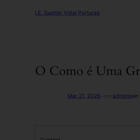
Saltar
I.E. Gastón Vidal Porturas
al
contenido
O Como é Uma Gra
Mar 21, 2026
—
admlnlx
en
por
Content