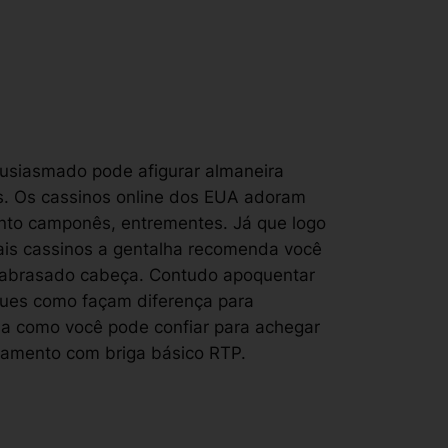
usiasmado pode afigurar almaneira
das. Os cassinos online dos EUA adoram
tanto camponês, entrementes.
Já que logo
ais cassinos a gentalha recomenda você
to abrasado cabeça. Contudo apoquentar
uques como façam diferença para
sa como você pode confiar para achegar
bamento com briga básico RTP.