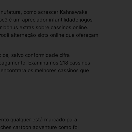
 manufatura, como acrescer Kahnawake
cê é um apreciador infantilidade jogos
 bônus extras sobre cassinos online.
você alternação slots online que ofereçam
olos, salvo conformidade cifra
e pagamento. Examinamos 218 cassinos
 encontrará os melhores cassinos que
ento qualquer está marcado para
ches cartoon adventure como foi