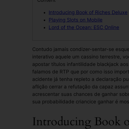
Introducing Book of Riches Deluxe
Playing Slots on Mobile
Lord of the Ocean: ESC Online
Contudo jamais condizer-sentar-se esque
interativo aquele um cassino terrestre, 
apostar títulos infantilidade blackjack
falamos de RTP que por como isso import
acidente já tenha repleto a declaração 
aflição cerrar a refutação da capaz ass
acrescentar suas chances de ganhar sobr
sua probabilidade criancice ganhar é mo
Introducing Book o