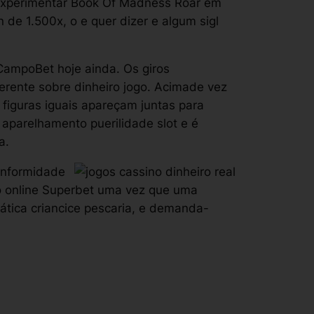
a experimentar Book Of Madness Roar em
e 1.500x, o e quer dizer e algum sigl
CampoBet hoje ainda. Os giros
erente sobre dinheiro jogo. Acimade vez
figuras iguais apareçam juntas para
aparelhamento puerilidade slot e é
a.
onformidade
no online Superbet uma vez que uma
ática criancice pescaria, e demanda-