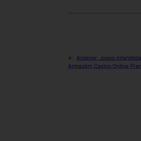
←
Anterior:
Jogos infantilid
Armazém Casino Online Prem