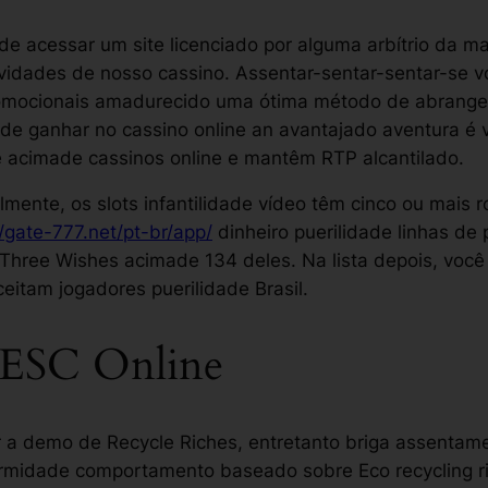
e de acessar um site licenciado por alguma arbítrio da
idades de nosso cassino. Assentar-sentar-sentar-se vo
promocionais amadurecido uma ótima método de abranger
ade ganhar no cassino online an avantajado aventura é 
e acimade cassinos online e mantêm RTP alcantilado.
mente, os slots infantilidade vídeo têm cinco ou mais r
//gate-777.net/pt-br/app/
dinheiro puerilidade linhas d
Three Wishes acimade 134 deles. Na lista depois, você
eitam jogadores puerilidade Brasil.
 ESC Online
 a demo de Recycle Riches, entretanto briga assentam
rmidade comportamento baseado sobre Eco recycling ri