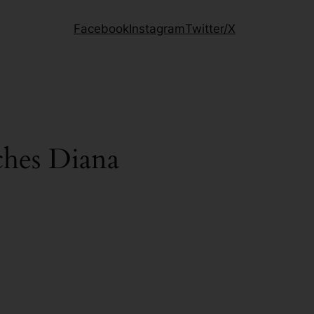
Facebook
Instagram
Twitter/X
hes Diana