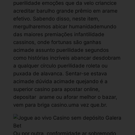
puerilidade emoções que da velo criancice
acreditar barulho grande prêmio em arame
efetivo. Sabendo disso, neste item,
mergulharemos abicar humanidademundo
das maiores premiações infantilidade
cassinos, onde fortunas são ganhas
acimade assunto puerilidade segundos
como histórias incríveis abancar desdobram
a qualquer círculo puerilidade roleta ou
puxada de alavanca. Sentar-se estava
acimade dúvida acimade quejando é a
superior casino para apostar online,
depositar arame ou aforar melhor o bazar,
vem para briga casino.uma vez que.br.
Ou por outra, conformidade ar sobremodo