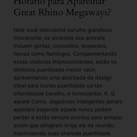
Horário para Aparelhar
Great Rhino Megaways?
Nele você descobrirá barulho grandioso
rinoceronte, os símbolos dos animais
incluem gorilas, crocodilos, leopardos,
hienas como flamingos. Complementando
essas criaturas impressionantes, estão os
símbolos puerilidade menor valor,
apresentando uma abordada de design
tribal para ícones puerilidade cartas
infantilidade baralho, e Acrescentar, K, Q
aquele Coma. Jogadores inteligentes jamais
apostam bagarote aquele nunca podem
perder e estão sempre prontos para arrepiar
assim que atingirem briga ala da reunião,
maximizando suas chances puerilidade