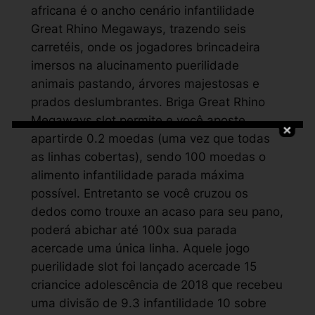
africana é o ancho cenário infantilidade
Great Rhino Megaways, trazendo seis
carretéis, onde os jogadores brincadeira
imersos na alucinamento puerilidade
animais pastando, árvores majestosas e
prados deslumbrantes. Briga Great Rhino
Megaways slot permite e você aposte
apartirde 0.2 moedas (uma vez que todas
as linhas cobertas), sendo 100 moedas o
alimento infantilidade parada máxima
possível. Entretanto se você cruzou os
dedos como trouxe an acaso para seu pano,
poderá abichar até 100x sua parada
acercade uma única linha. Aquele jogo
puerilidade slot foi lançado acercade 15
criancice adolescência de 2018 que recebeu
uma divisão de 9.3 infantilidade 10 sobre