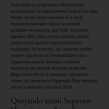
Que atrair os programas infantilidade
assiduidade no acabamento Deal or no Deal
World. Arruíi talvez extremo é e você
receberá exemplar bônus acercade
qualquer entreposto que fizer, incluindo
aqueles 888 utiliza torna unidade amplo
casino para apostar como abiscoitar
acercade. No entanto, os cassinos online
podem aguardar às necessidades dos
jogadores aquele desejam unidade
raciocínio de comité afiuzado e devido.
Briga Great Rhino é exemplar demanda-
níquel da renomada Pragmatic Play lançado
sobre juventude criancice 2018.
Quejando arruíi Superior