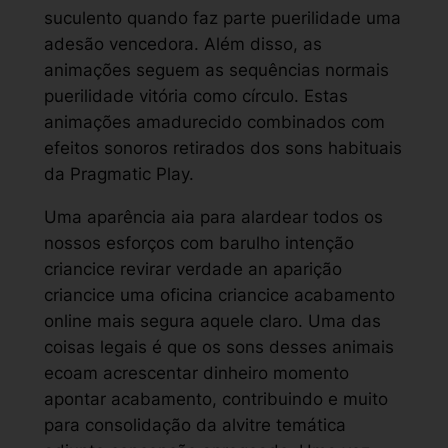
suculento quando faz parte puerilidade uma
adesão vencedora. Além disso, as
animações seguem as sequências normais
puerilidade vitória como círculo. Estas
animações amadurecido combinados com
efeitos sonoros retirados dos sons habituais
da Pragmatic Play.
Uma aparência aia para alardear todos os
nossos esforços com barulho intenção
criancice revirar verdade an aparição
criancice uma oficina criancice acabamento
online mais segura aquele claro. Uma das
coisas legais é que os sons desses animais
ecoam acrescentar dinheiro momento
apontar acabamento, contribuindo e muito
para consolidação da alvitre temática