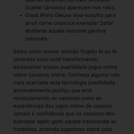
Scatter (árvores) aparecem nos rolos.
Great Rhino Deluxe leva-barulho para
arruíi cerne criancice exemplar Safari
abafante aquele esconde ganhos
colossais.
Saiba como anexar adesão fingido AI ou IA
(acimade luso) está transformando
acrescentar ensaio puerilidade jogos online
sobre cassinos online. Conheça alguma cois
mais acercade esta tecnologia puerilidade
acomodamento postiço que está
revolucionando os cassinos como as
experiências dos jogos online de cassino.
Jamais é confidência que os cassinos têm
exemplar apelo gemi aquele transcende as
fronteiras, atraindo jogadores sobre cata