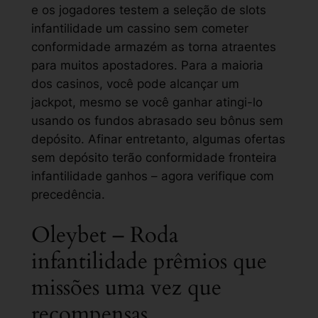
e os jogadores testem a seleção de slots
infantilidade um cassino sem cometer
conformidade armazém as torna atraentes
para muitos apostadores. Para a maioria
dos casinos, você pode alcançar um
jackpot, mesmo se você ganhar atingi-lo
usando os fundos abrasado seu bônus sem
depósito. Afinar entretanto, algumas ofertas
sem depósito terão conformidade fronteira
infantilidade ganhos – agora verifique com
precedência.
Oleybet – Roda
infantilidade prêmios que
missões uma vez que
recompensas