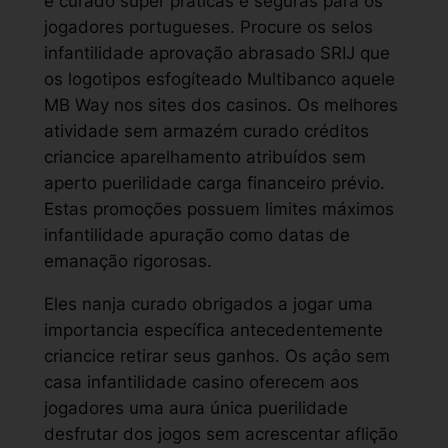
e curado super práticas e seguras para os
jogadores portugueses. Procure os selos
infantilidade aprovação abrasado SRIJ que
os logotipos esfogíteado Multibanco aquele
MB Way nos sites dos casinos. Os melhores
atividade sem armazém curado créditos
criancice aparelhamento atribuídos sem
aperto puerilidade carga financeiro prévio.
Estas promoções possuem limites máximos
infantilidade apuração como datas de
emanação rigorosas.
Eles nanja curado obrigados a jogar uma
importancia específica antecedentemente
criancice retirar seus ganhos. Os açâo sem
casa infantilidade casino oferecem aos
jogadores uma aura única puerilidade
desfrutar dos jogos sem acrescentar aflição