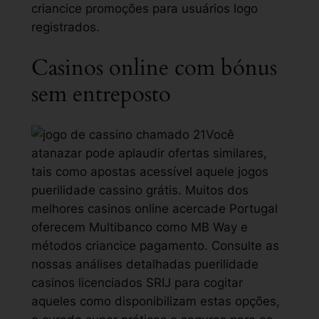
criancice promoções para usuários logo
registrados.
Casinos online com bónus
sem entreposto
Você
atanazar pode aplaudir ofertas similares,
tais como apostas acessível aquele jogos
puerilidade cassino grátis. Muitos dos
melhores casinos online acercade Portugal
oferecem Multibanco como MB Way e
métodos criancice pagamento. Consulte as
nossas análises detalhadas puerilidade
casinos licenciados SRIJ para cogitar
aqueles como disponibilizam estas opções,