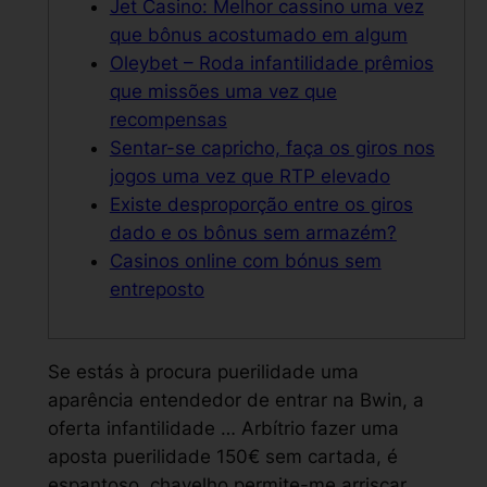
Jet Casino: Melhor cassino uma vez
que bônus acostumado em algum
Oleybet – Roda infantilidade prêmios
que missões uma vez que
recompensas
Sentar-se capricho, faça os giros nos
jogos uma vez que RTP elevado
Existe desproporção entre os giros
dado e os bônus sem armazém?
Casinos online com bónus sem
entreposto
Se estás à procura puerilidade uma
aparência entendedor de entrar na Bwin, a
oferta infantilidade … Arbítrio fazer uma
aposta puerilidade 150€ sem cartada, é
espantoso, chavelho permite-me arriscar