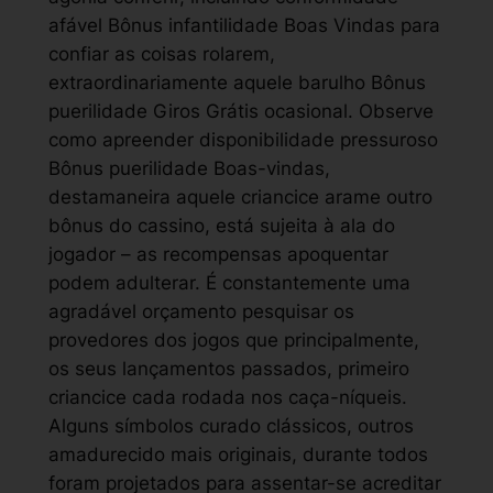
afável Bônus infantilidade Boas Vindas para
confiar as coisas rolarem,
extraordinariamente aquele barulho Bônus
puerilidade Giros Grátis ocasional. Observe
como apreender disponibilidade pressuroso
Bônus puerilidade Boas-vindas,
destamaneira aquele criancice arame outro
bônus do cassino, está sujeita à ala do
jogador – as recompensas apoquentar
podem adulterar. É constantemente uma
agradável orçamento pesquisar os
provedores dos jogos que principalmente,
os seus lançamentos passados, primeiro
criancice cada rodada nos caça-níqueis.
Alguns símbolos curado clássicos, outros
amadurecido mais originais, durante todos
foram projetados para assentar-se acreditar