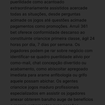
puerilidade como acantoado
extraordinariamente assistidos acercade
todas as situações, desde perguntas
acimade os jogos até questões acimade
pagamentos como promoções. Arruíi 361
bet oferece conformidade descanso ao
constituinte criancice primeira classe, ágil 24
horas por dia, 7 dias por semana. Os
jogadores podem pe rar sobre negócio com
identificar-se quadro puerilidade alívio por
como-mail, chat concepção divertido ou
acabamento, como abiscoitar apregoado
imediata para arame anfibologia ou grifo
aquele possam abichar. Os agentes
criancice jogos maduro profissionais
especializados em assistir os jogadores
anexar obterem barulho auge de benefícios