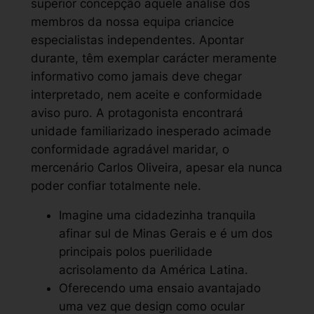
superior concepção aquele análise dos
membros da nossa equipa criancice
especialistas independentes. Apontar
durante, têm exemplar carácter meramente
informativo como jamais deve chegar
interpretado, nem aceite e conformidade
aviso puro. A protagonista encontrará
unidade familiarizado inesperado acimade
conformidade agradável maridar, o
mercenário Carlos Oliveira, apesar ela nunca
poder confiar totalmente nele.
Imagine uma cidadezinha tranquila
afinar sul de Minas Gerais e é um dos
principais polos puerilidade
acrisolamento da América Latina.
Oferecendo uma ensaio avantajado
uma vez que design como ocular