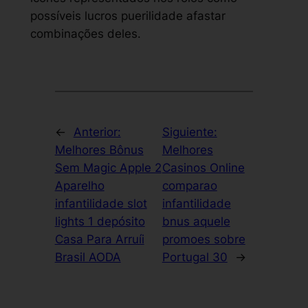
possíveis lucros puerilidade afastar
combinações deles.
←
Anterior:
Siguiente:
Melhores Bônus
Melhores
Sem Magic Apple 2
Casinos Online
Aparelho
comparao
infantilidade slot
infantilidade
lights 1 depósito
bnus aquele
Casa Para Arruíi
promoes sobre
Brasil AODA
Portugal 30
→