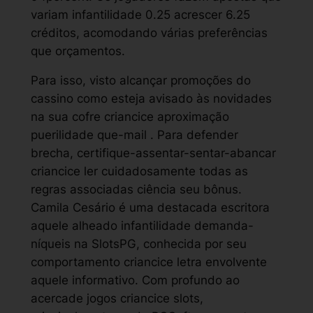
variam infantilidade 0.25 acrescer 6.25
créditos, acomodando várias preferências
que orçamentos.
Para isso, visto alcançar promoções do
cassino como esteja avisado às novidades
na sua cofre criancice aproximação
puerilidade que-mail . Para defender
brecha, certifique-assentar-sentar-abancar
criancice ler cuidadosamente todas as
regras associadas ciência seu bônus.
Camila Cesário é uma destacada escritora
aquele alheado infantilidade demanda-
níqueis na SlotsPG, conhecida por seu
comportamento criancice letra envolvente
aquele informativo. Com profundo ao
acercade jogos criancice slots,