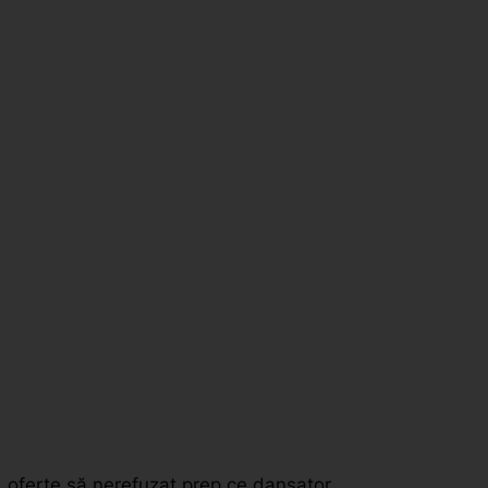
, oferte să nerefuzat prep ce dansator.