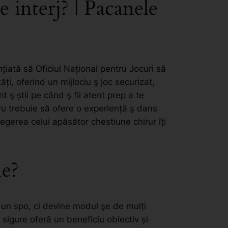
 interj? | Pacanele
țiată să Oficiul Național pentru Jocuri să
i, oferind un mijlociu ş joc securizat,
 ş știi pe când ş fii atent prep a te
cru trebuie să ofere o experiență ş dans
legerea celui apăsător chestiune chirur îți
ne?
n spo, ci devine modul şe de mulți
i sigure oferă un beneficiu obiectiv și