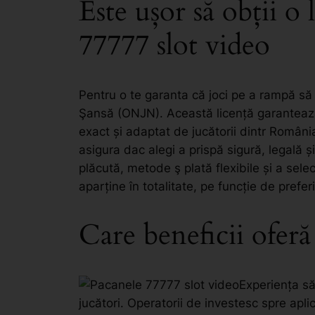
Este ușor să obții o
77777 slot video
Pentru o te garanta că joci pe a rampă să 
Şansă (ONJN). Această licență garantează d
exact și adaptat de jucătorii dintr România
asigura dac alegi a prispă sigură, legală ș
plăcută, metode ş plată flexibile și a sele
aparține în totalitate, pe funcție de preferi
Care beneficii oferă
Experiența s
jucători. Operatorii de investesc spre aplic