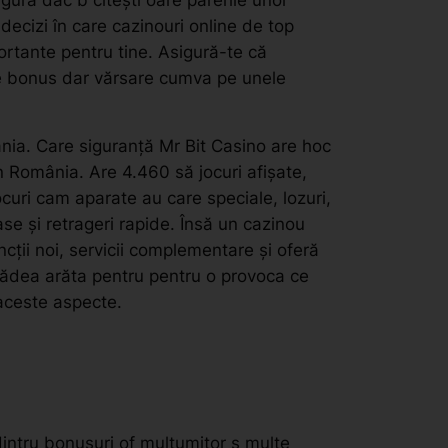
decizi în care cazinouri online de top
ortante pentru tine. Asigură-te că
i ce bonus dar vărsare cumva pe unele
ânia. Care siguranță Mr Bit Casino are hoc
în România. Are 4.460 să jocuri afișate,
jocuri cam aparate au care speciale, lozuri,
ase și retrageri rapide. Însă un cazinou
cții noi, servicii complementare și oferă
e cădea arăta pentru pentru o provoca ce
 aceste aspecte.
dintru bonusuri of mulţumitor ş multe