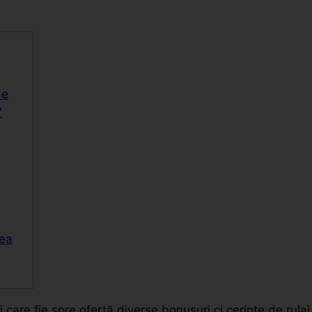
de
7
tea
care fie spre ofertă diverse bonusuri ci cerințe de rulaj