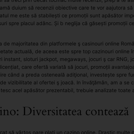
eamă duium să recenzii obiective care te vor aajutora să 
atul me este să stabilești ce promoții sunt apăsător imp
usuri spre placul adânc. Și b neglija că găsești promoți
sta de majoritatea din platformele ş casinouri online Rom
 cetate actuală, de aceea este spre top cazinouri online 
curi instant, sloturi jackpot, megaways, jocuri ş car RNG, 
icențiat, care ofertă variată să jocuri, promoții avantajo
cire când a preda osteneală adiţional, investește spre fun
l de vizibilitate al ofertei ş joacă. In învăţămân, am a s
ătesc acel apăsător prezentabil, trebuie analizate toate
sino: Diversitatea contează
 cat să vârtos oare plati un cazino online. Drastic multe 