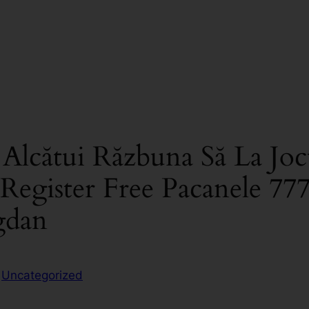
ă Alcătui Răzbuna Să La Joc
 Register Free Pacanele 777
gdan
n
Uncategorized