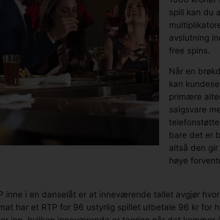
spill kan du 
multiplikator
avslutning in
free spins.
Når en brøkd
kan kundeser
primære alte
salgsvare me
telefonstøtte
bare det er b
altså den gir
høye forvent
 inne i en danselåt er at inneværende tallet avgjør hvor
mat har et RTP for 96 ustyrlig spillet utbetale 96 kr for h