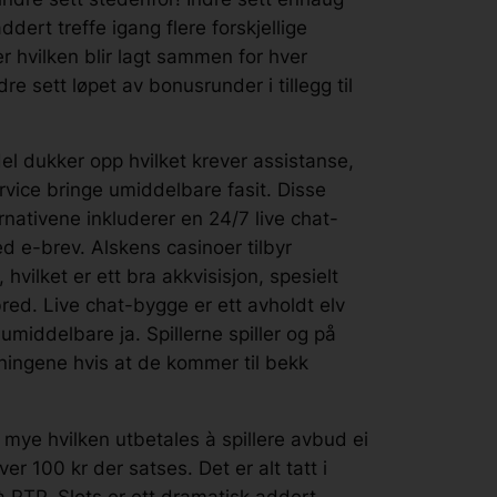
addert treffe igang flere forskjellige
er hvilken blir lagt sammen for hver
dre sett løpet av bonusrunder i tillegg til
el dukker opp hvilket krever assistanse,
vice bringe umiddelbare fasit. Disse
rnativene inkluderer en 24/7 live chat-
d e-brev. Alskens casinoer tilbyr
, hvilket er ett bra akkvisisjon, spesielt
red. Live chat-bygge er ett avholdt elv
 umiddelbare ja. Spillerne spiller og på
ningene hvis at de kommer til bekk
 mye hvilken utbetales à spillere avbud ei
ver 100 kr der satses. Det er alt tatt i