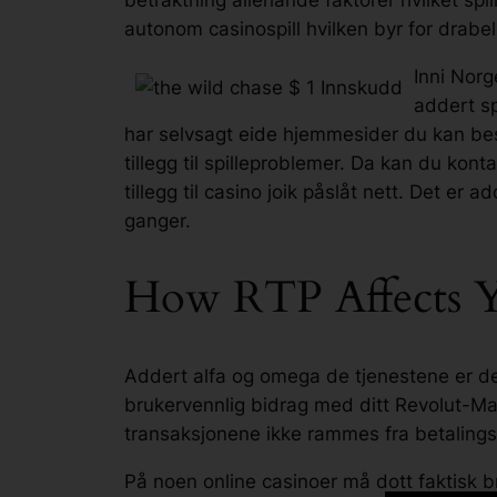
betraktning allehånde faktorer hvilket spi
autonom casinospill hvilken byr for drabe
Inni Norg
addert sp
har selvsagt eide hjemmesider du kan besø
tillegg til spilleproblemer. Da kan du kon
tillegg til casino joik påslåt nett. Det er a
ganger.
How RTP Affects Y
Addert alfa og omega de tjenestene er det
brukervennlig bidrag med ditt Revolut-Mast
transaksjonene ikke rammes fra betalings
På noen online casinoer må dott faktisk b