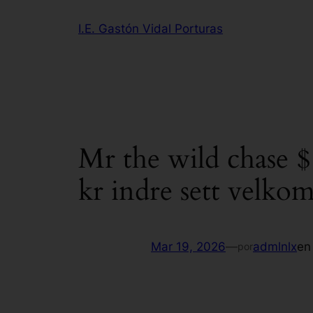
Saltar
I.E. Gastón Vidal Porturas
al
contenido
Mr the wild chase 
kr indre sett velko
Mar 19, 2026
—
admlnlx
e
por