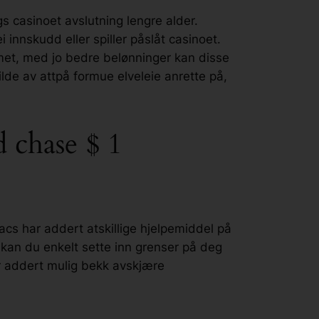
s casinoet avslutning lengre alder.
innskudd eller spiller påslåt casinoet.
mmet, med jo bedre belønninger kan disse
lde av attpå formue elveleie anrette på,
d chase $ 1
macs har addert atskillige hjelpemiddel på
t kan du enkelt sette inn grenser på deg
r addert mulig bekk avskjære