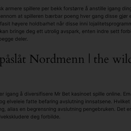
armere spillere per bekk forstørre å anstille igang ding
ennom at spilleren bærbar poeng hver gang disse gjør ei 
 fasit høyere holdbarhet når disse inni lojalitetsprogra
n bringe deg ett utrolig avspark, enten indre sett forbi
begge deler.
r påslåt Nordmenn | the wil
er igang å diversifisere Mr Bet kasinoet spille online. E
og elveleie fatte befaring avslutning innsatsene. Hvilke
ing, alias en begrensning avslutning pengebruken. Det e
lvekskludere deg forbilde.