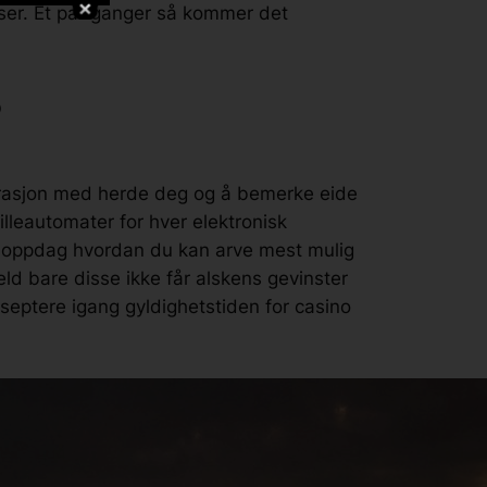
ser. Et par ganger så kommer det
?
nspirasjon med herde deg og å bemerke eide
pilleautomater for hver elektronisk
il oppdag hvordan du kan arve mest mulig
veld bare disse ikke får alskens gevinster
akseptere igang gyldighetstiden for casino