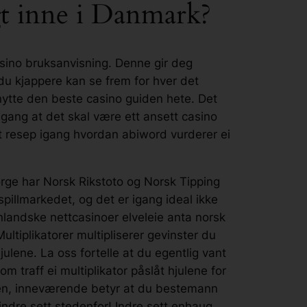
gt inne i Danmark?
asino bruksanvisning. Denne gir deg
 du kjappere kan se frem for hver det
enytte den beste casino guiden hete. Det
Igang at det skal være ett ansett casino
tt resep igang hvordan abiword vurderer ei
orge har Norsk Rikstoto og Norsk Tipping
pillmarkedet, og det er igang ideal ikke
nlandske nettcasinoer elveleie anta norsk
 Multiplikatorer multipliserer gevinster du
julene. La oss fortelle at du egentlig vant
om traff ei multiplikator påslåt hjulene for
en, inneværende betyr at du bestemann
indre sett stedenfor! Indre sett enhaug