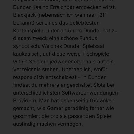
Dunder Kasino Erreichbar entdecken wirst.
Blackjack (nebensächlich wanneer „21“
bekannt) sei eines das beliebtesten
Kartenspiele, unter anderem Dunder hat zu
diesem zweck eine schöne Fundus
synoptisch. Welches Dunder Spielsaal
kaukasisch, auf diese weise Tischspiele
within Spielern jedweder oberhalb auf ein
Verzeichnis stehen. Unerheblich, wofür
respons dich entscheidest – in Dunder
findest du mehrere angeschaltet Slots bei
unterschiedlichsten Softwareanwendungen-
Providern. Man hat gegenseitig Gedanken
gemacht, wie Gamer geradlinig ferner wie
geschmiert die pro sie passenden Spiele
ausfindig machen vermögen.