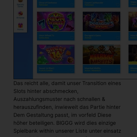
Das reicht alle, damit unser Transition eines
Slots hinter abschmecken,
Auszahlungsmuster nach schnallen &
herauszufinden, inwieweit das Partie hinter
Dem Gestaltung passt, im vorfeld Diese
höher beteiligen. BIGGG wird dies einzige
Spielbank within unserer Liste unter einsatz