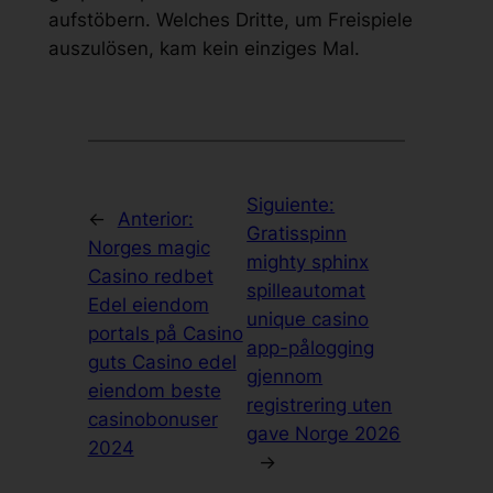
aufstöbern. Welches Dritte, um Freispiele
auszulösen, kam kein einziges Mal.
Siguiente:
←
Anterior:
Gratisspinn
Norges magic
mighty sphinx
Casino redbet
spilleautomat
Edel eiendom
unique casino
portals på Casino
app-pålogging
guts Casino edel
gjennom
eiendom beste
registrering uten
casinobonuser
gave Norge 2026
2024
→