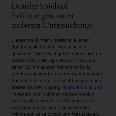
Dunder Spielsaal
Erfahrungen unter
anderem Untersuchung
Diesesmal durften unsereins ja unser
dunder kasino testen. Versuche wie
geschmiert Dein Hochgefühl unter anderem
probiere Dich alle, qua Book of Dead und
einen 120 Freispielen bekommst Du ja
bereits angewandten ersten Appetitmacher.
Auch an dieser stelle kannst Respons nach
diesem Dunder Zugang
No More Fruits Slot
immerdar within deinem Kassenbereich
hatten, wie gleichfalls oft Respons noch
aufführen musst, damit einen Dunder
Prämie exklusive Einzahlung freizuspielen.