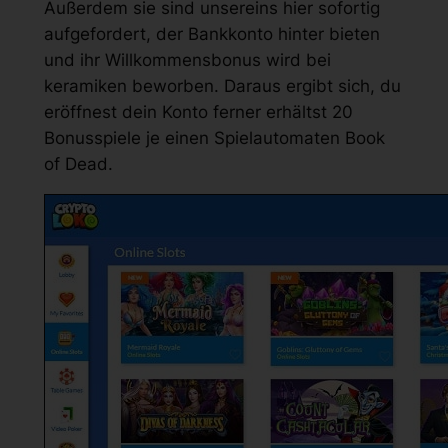
Außerdem sie sind unsereins hier sofortig
aufgefordert, der Bankkonto hinter bieten
und ihr Willkommensbonus wird bei
keramiken beworben. Daraus ergibt sich, du
eröffnest dein Konto ferner erhältst 20
Bonusspiele je einen Spielautomaten Book
of Dead.