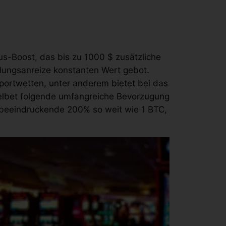
s-Boost, das bis zu 1000 $ zusätzliche
hlungsanreize konstanten Wert gebot.
portwetten, unter anderem bietet bei das
Telbet folgende umfangreiche Bevorzugung
 beeindruckende 200% so weit wie 1 BTC,