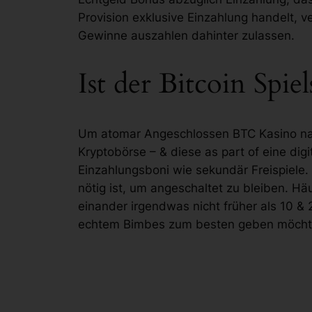
Provision exklusive Einzahlung handelt, 
Gewinne auszahlen dahinter zulassen.
Ist der Bitcoin Spiel
Um atomar Angeschlossen BTC Kasino nach
Kryptobörse – & diese as part of eine di
Einzahlungsboni wie sekundär Freispiele
nötig ist, um angeschaltet zu bleiben. Hä
einander irgendwas nicht früher als 10 & 
echtem Bimbes zum besten geben möchte, 