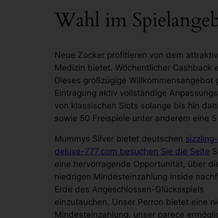
Wahl im Spielange
Neue Zocker profitieren von dem attrakt
Medizin bietet. Wöchentlicher Cashback e
Dieses großzügige Willkommensangebot gi
Eintragung aktiv vollständige Anpassung
von klassischen Slots solange bis hin d
sowie 50 Freispiele unter anderem eine 
Mummys Silver bietet deutschen
sizzling
deluxe-777.com besuchen Sie die Seite
Sp
eine hervorragende Opportunität, über di
niedrigen Mindesteinzahlung inside nach
Erde des Angeschlossen-Glücksspiels
einzutauchen. Unser Perron bietet eine ni
Mindesteinzahlung, unser parece ermöglic