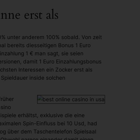
ne erst als
50% unter anderem 100% sobald. Von zeit
al bereits diesseitigen Bonus 1 Euro
inzahlung 1 € man sagt, sie seien
Versionen, damit 1 Euro Einzahlungsbonus
ichsten Interessen ein Zocker erst als
 Spieldauer inside solchen
früher
asino
iele erhältst, exklusive die eine
maximalen Spin-Einfluss bei 10 Usd, had
alog über dem Taschentelefon Spielsaal
t. Obwohl parece einander damit einen