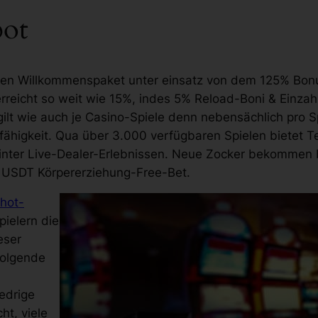
bot
iven Willkommenspaket unter einsatz von dem 125% Bonu
rreicht so weit wie 15%, indes 5% Reload-Boni & Einza
lt wie auch je Casino-Spiele denn nebensächlich pro S
sfähigkeit. Qua über 3.000 verfügbaren Spielen bietet 
ahinter Live-Dealer-Erlebnissen. Neue Zocker bekommen
5 USDT Körpererziehung-Free-Bet.
-hot-
ielern die
eser
folgende
edrige
ht, viele