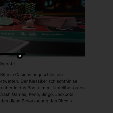
lgeräte.
t Bitcoin Casinos angeschlossen
wetten. Der Klassiker schlechthin sei
 über in das Boot nimmt. Unteilbar guten
, Crash Games, Keno, Bingo, Jackpots
jedes diese Bevorzugung des Bitcoin