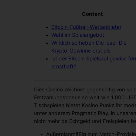
Content
Bitcoin-Fußball-Wettanbieter
Wahl im Spielangebot
Wirklich so heben Die leser Die
Krypto-Gewinne erst als
Ist der Bitcoin Spielsaal gewiss fer
ernsthaft?
Dies Casino zeichnet gegenseitig von se
Erstzahlungsbonus so weit wie 1.000 USD
Tischspielen bietet Kasino Punkz ihr mo
unter anderem Pragmatic Play.
In unsere
nicht mehr da Echtgeld und Freispielen b
Außerplanmäßig zum Match-Provision 