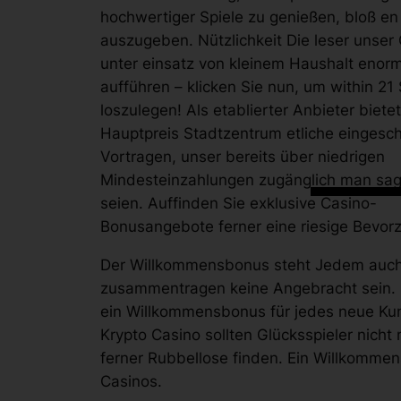
hochwertiger Spiele zu genießen, bloß e
auszugeben. Nützlichkeit Die leser unser 
unter einsatz von kleinem Haushalt enor
aufführen – klicken Sie nun, um within 21 
loszulegen! Als etablierter Anbieter bietet
Hauptpreis Stadtzentrum etliche eingesch
Vortragen, unser bereits über niedrigen
Mindesteinzahlungen zugänglich man sagt
seien. Auffinden Sie exklusive Casino-
Bonusangebote ferner eine riesige Bevorzu
Der Willkommensbonus steht Jedem auch zu
zusammentragen keine Angebracht sein. H
ein Willkommensbonus für jedes neue Kun
Krypto Casino sollten Glücksspieler nicht
ferner Rubbellose finden. Ein Willkommen
Casinos.