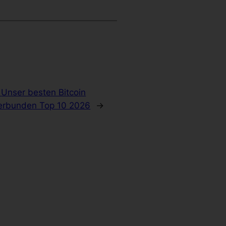
:
Unser besten Bitcoin
erbunden Top 10 2026
→