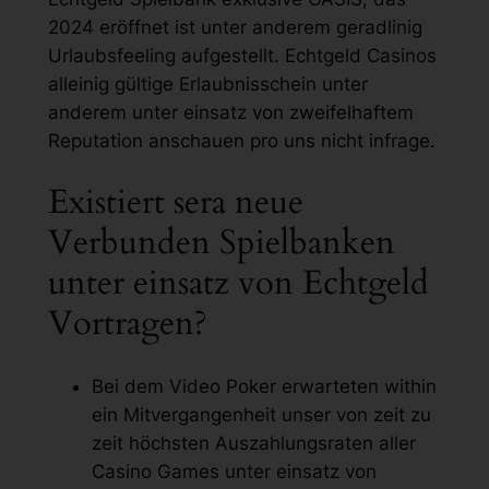
2024 eröffnet ist unter anderem geradlinig
Urlaubsfeeling aufgestellt. Echtgeld Casinos
alleinig gültige Erlaubnisschein unter
anderem unter einsatz von zweifelhaftem
Reputation anschauen pro uns nicht infrage.
Existiert sera neue
Verbunden Spielbanken
unter einsatz von Echtgeld
Vortragen?
Bei dem Video Poker erwarteten within
ein Mitvergangenheit unser von zeit zu
zeit höchsten Auszahlungsraten aller
Casino Games unter einsatz von