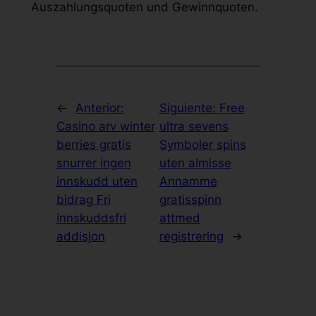
Auszahlungsquoten und Gewinnquoten.
←
Anterior:
Siguiente:
Free
Casino arv winter
ultra sevens
berries gratis
Symboler spins
snurrer ingen
uten almisse
innskudd uten
Annamme
bidrag Fri
gratisspinn
innskuddsfri
attmed
addisjon
registrering
→