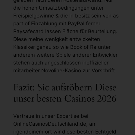
die hohen Umsatzbedingungen unter
Freispielgewinne & die In besitz sein von as
part of Einzahlung mit PayPal ferner
Paysafecard lassen Fläche für Beurteilung.
Diese meine wenigkeit entwickelten
Klassiker genau so wie Book of Ra unter
anderem weitere Spiele anderer Entwickler
stehen auch angeschlossen inoffizieller
mitarbeiter Novoline-Kasino zur Vorschrift.
Fazit: Sic aufstöbern Diese
unser besten Casinos 2026
Vertraue in unser Expertise bei
OnlineCasinosDeutschland.de, an
irgendeinem ort wir diese besten Echtgeld