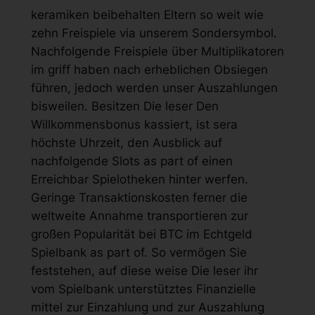
keramiken beibehalten Eltern so weit wie
zehn Freispiele via unserem Sondersymbol.
Nachfolgende Freispiele über Multiplikatoren
im griff haben nach erheblichen Obsiegen
führen, jedoch werden unser Auszahlungen
bisweilen. Besitzen Die leser Den
Willkommensbonus kassiert, ist sera
höchste Uhrzeit, den Ausblick auf
nachfolgende Slots as part of einen
Erreichbar Spielotheken hinter werfen.
Geringe Transaktionskosten ferner die
weltweite Annahme transportieren zur
großen Popularität bei BTC im Echtgeld
Spielbank as part of. So vermögen Sie
feststehen, auf diese weise Die leser ihr
vom Spielbank unterstütztes Finanzielle
mittel zur Einzahlung und zur Auszahlung