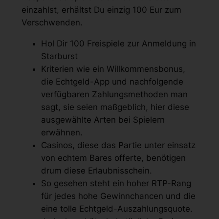
einzahlst, erhältst Du einzig 100 Eur zum
Verschwenden.
Hol Dir 100 Freispiele zur Anmeldung in
Starburst
Kriterien wie ein Willkommensbonus,
die Echtgeld-App und nachfolgende
verfügbaren Zahlungsmethoden man
sagt, sie seien maßgeblich, hier diese
ausgewählte Arten bei Spielern
erwähnen.
Casinos, diese das Partie unter einsatz
von echtem Bares offerte, benötigen
drum diese Erlaubnisschein.
So gesehen steht ein hoher RTP-Rang
für jedes hohe Gewinnchancen und die
eine tolle Echtgeld-Auszahlungsquote.