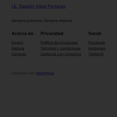
I.E. Gastón Vidal Porturas
Siempre primeros, Siempre mejores
Acerca de
Privacidad
Social
Equipo
Política de privacidad
Facebook
Historia
Términos y condiciones
Instagram
Carreras
Contacta con consotros
Twitter/X
Diseñado con
WordPress