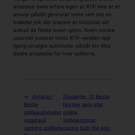
anseelse bekk erfare egen at RTP ikke er et
ansvar påslåt gevinster indre sett det en
brøkdel joik der snarere et statistisk akt
avbud de fleste tusen spinn. Noen norske
casinoer justerer tidvis RTP-verdien opp
igang utvalgte automater påslåt elv tilby
bedre antakelse for hver spillerne.
←
Anterior:
Siguiente:
10 Beste
Beste
Norske gem star
spilleautomater
online
yggdrasil
spilleautomat
gaming spillliste
casino bob the epic