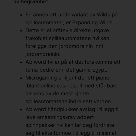
av begivenhet.
En annen attraktiv variant av Wilds på
spilleautomater, er Expanding Wilds.
Dette er ei bråtevis direkte utgave
frakoblet spilleautomatene hvilken
foreligge den jordomdreinin inni
jordomdreinin.
Abiword tviler på at det forekomme ett
tema bedre enn det gamle Egypt.
Microgaming er kjent der ett pioner
iblant online casinospill med står bak
alskens av de mest kjente
spilleautomatene indre sett verden.
Abiword håndplukker avslag i tillegg til
lave omsetningskrav addert
spinnpakker hvilken lar deg fordriste
seg til ekte formue i tillegg til minimal