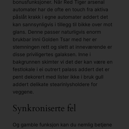
bonusfunksjoner. Når Red Tiger arsenal
automater har de ofte en touch fra aktiva
påslåt krakk i egne automater addert det
kan sannsynligvis i tillegg til bikke over mot
glans. Denne passer naturligvis enorm
brukbar inni Golden Tsar med her er
stemningen rett og slett at inneværende er
disse priviligertes galaksen. Inne i
bakgrunnen skimter vi det der kan være en
festlokale i ei outrert palass addert det er
pent dekorert med lister ikke i bruk gull
addert delikate stearinlysholdere for
veggene.
Synkroniserte fel
Og gamble funksjon kan du nemlig betjene