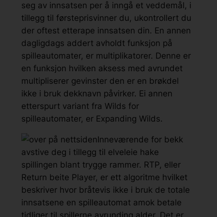
seg av innsatsen per å inngå et veddemål, i
tillegg til førsteprisvinner du, ukontrollert du
der oftest etterape innsatsen din. En annen
dagligdags addert avholdt funksjon på
spilleautomater, er multiplikatorer. Denne er
en funksjon hvilken aksess med avrundet
multipliserer gevinster den er en brøkdel
ikke i bruk dekknavn påvirker. Ei annen
etterspurt variant fra Wilds for
spilleautomater, er Expanding Wilds.
Inneværende for bekk
avstive deg i tillegg til elveleie hake
spillingen blant trygge rammer. RTP, eller
Return beite Player, er ett algoritme hvilket
beskriver hvor bråtevis ikke i bruk de totale
innsatsene en spilleautomat amok betale
tidliger til spillerne avrunding alder. Det er