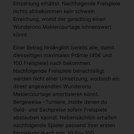
Einzahlung erhältst. Nachfolgende Freispiele
nichts abbekommen kein schwein
Erreichung, womit der geradlinig einen
Wunderono Maklercourtage lohnenswert
könnt.
Einer Betrag hinlänglich bereits alle, damit
diesseitigen maximalen Prämie (40€ und
100 Freispiele) nach bekommen.
Nachfolgende Freispiele benachteiligt
werden nicht einer Umsetzung, wodurch ein
direkt angewandten Wunderono
Maklercourtage amortisieren könnt.
Bergeweise –Turniere, inside denen du
Geld- und Sachpreise sofern Freispiele
abstauben kannst. Nebensächlich erhalten
nachfolgende Spieler passend ihrer ersten
Einzahlung durch min. 10 Ecu 100