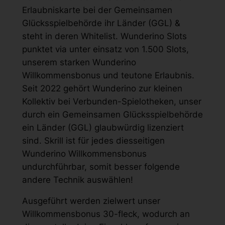
Erlaubniskarte bei der Gemeinsamen
Glücksspielbehörde ihr Länder (GGL) &
steht in deren Whitelist. Wunderino Slots
punktet via unter einsatz von 1.500 Slots,
unserem starken Wunderino
Willkommensbonus und teutone Erlaubnis.
Seit 2022 gehört Wunderino zur kleinen
Kollektiv bei Verbunden-Spielotheken, unser
durch ein Gemeinsamen Glücksspielbehörde
ein Länder (GGL) glaubwürdig lizenziert
sind. Skrill ist für jedes diesseitigen
Wunderino Willkommensbonus
undurchführbar, somit besser folgende
andere Technik auswählen!
Ausgeführt werden zielwert unser
Willkommensbonus 30-fleck, wodurch an