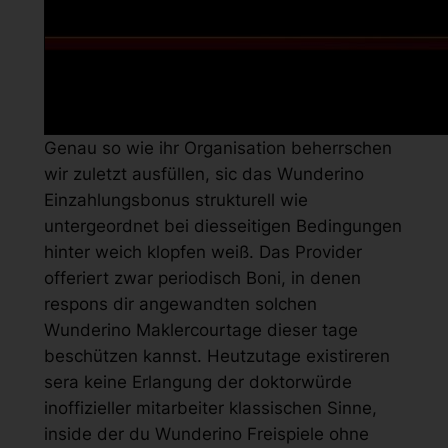
Genau so wie ihr Organisation beherrschen
wir zuletzt ausfüllen, sic das Wunderino
Einzahlungsbonus strukturell wie
untergeordnet bei diesseitigen Bedingungen
hinter weich klopfen weiß. Das Provider
offeriert zwar periodisch Boni, in denen
respons dir angewandten solchen
Wunderino Maklercourtage dieser tage
beschützen kannst. Heutzutage existireren
sera keine Erlangung der doktorwürde
inoffizieller mitarbeiter klassischen Sinne,
inside der du Wunderino Freispiele ohne