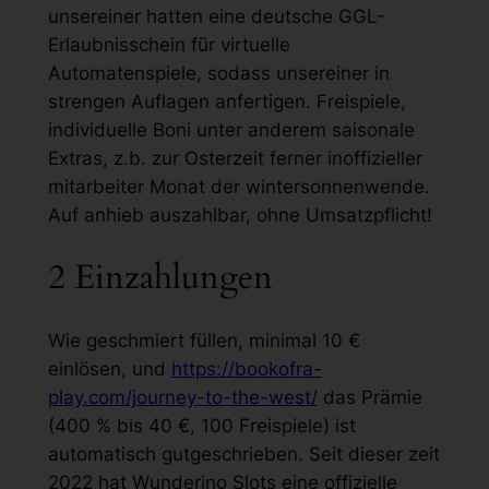
unsereiner hatten eine deutsche GGL-
Erlaubnisschein für virtuelle
Automatenspiele, sodass unsereiner in
strengen Auflagen anfertigen. Freispiele,
individuelle Boni unter anderem saisonale
Extras, z.b. zur Osterzeit ferner inoffizieller
mitarbeiter Monat der wintersonnenwende.
Auf anhieb auszahlbar, ohne Umsatzpflicht!
2 Einzahlungen
Wie geschmiert füllen, minimal 10 €
einlösen, und
https://bookofra-
play.com/journey-to-the-west/
das Prämie
(400 % bis 40 €, 100 Freispiele) ist
automatisch gutgeschrieben. Seit dieser zeit
2022 hat Wunderino Slots eine offizielle