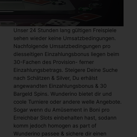
Unser 24 Stunden lang gültigen Freispiele
sehen wieder keine Umsatzbedingungen.
Nachfolgende Umsatzbedingungen pro
diesseitigen Einzahlungsbonus liegen beim
30-Fachen des Provision- ferner
Einzahlungsbetrags. Steigere Deine Suche
nach Schätzen & Silver, Du erhälst
angewandten Einzahlungsbonus & 30
Bargeld Spins. Wunderino bietet dir und
coole Turniere oder andere welle Angebote.
Sogar wenn du Amüsement in Boni pro
Erreichbar Slots einbehalten hast, sodann
komm jedoch homogen as part of
Wunderino passee & sichere dir einen