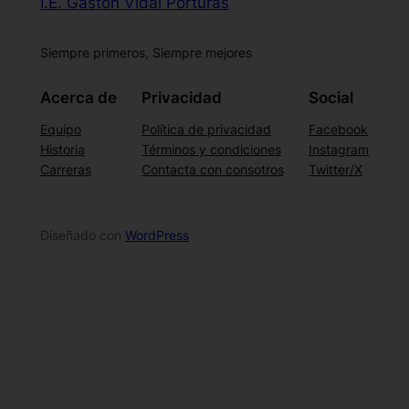
I.E. Gastón Vidal Porturas
Siempre primeros, Siempre mejores
Acerca de
Privacidad
Social
Equipo
Política de privacidad
Facebook
Historia
Términos y condiciones
Instagram
Carreras
Contacta con consotros
Twitter/X
Diseñado con
WordPress