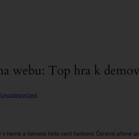
 na webu: Top hra k demov
n
Uncategorized
 v herně a řeknete hello cent harbors! Čerstvé přísné po