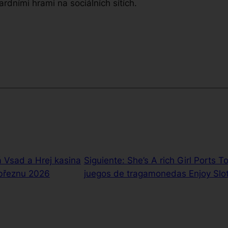
dními hrami na sociálních sítích.
 Vsad a Hrej kasina
Siguiente:
She’s A rich Girl Ports To
 březnu 2026
juegos de tragamonedas Enjoy Sl