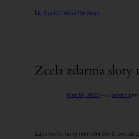
Saltar
I.E. Gastón Vidal Porturas
al
contenido
Zcela zdarma sloty
Mar 18, 2026
—
admlnlx
e
por
Zapomeňte na ty normální čtvrtinové sloty