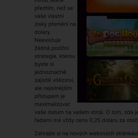
předtím, než se
vaše vlastní
zisky přemění na
dolary.
Neexistuje
žádná poziční
strategie, kterou
byste si
jednoznačně
zajistili vítězství,
ale nejsilnějším
přístupem je
maximalizovat
vaše datum na vašem stroji. O tom, zda je
řadami má vždy cenu 0,25 dolaru za otoč
Zahrajte si na nových webových stránkách