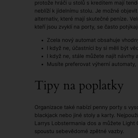
protože hráči u stolů s kreditem mají ten
neblíží k jídelnímu stolu. Je možné objev
alternativ, které mají skutečné peníze.
Vel
kteří jsou zvyklí na porty, se často potý
Zcela nový automat obsahuje vhodný
I když ne, účastníci by si měli být v
I když ne, stále můžete najít návrhy
Musíte preferovat výherní automaty, 
Tipy na poplatky
Organizace také nabízí penny porty s vyso
blackjack nebo jiné stoly a karty. Nejpou
Larrys Lobstermania dos a můžete Light Or
spoustu sebevědomé zpětné vazby.