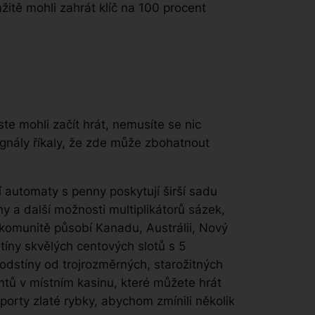
žitě mohli zahrát klíč na 100 procent
te mohli začít hrát, nemusíte se nic
Signály říkaly, že zde může zbohatnout
í automaty s penny poskytují širší sadu
 a další možnosti multiplikátorů sázek,
 komunitě působí Kanadu, Austrálii, Nový
tíny skvělých centových slotů s 5
odstíny od trojrozměrných, starožitných
ntů v místním kasinu, které můžete hrát
rty zlaté rybky, abychom zmínili několik