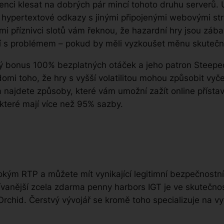
denci klesat na dobrých pár mincí tohoto druhu serverů
it hypertextové odkazy s jinými připojenými webovými st
mi příznivci slotů vám řeknou, že hazardní hry jsou záb
kají s problémem – pokud by měli vyzkoušet měnu skutečn
 bonus 100% bezplatných otáček a jeho patron Steeped 
ědomi toho, že hry s vyšší volatilitou mohou způsobit vy
 a najdete způsoby, které vám umožní zažít online přís
které mají více než 95% sazby.
kým RTP a můžete mít vynikající legitimní bezpečnostní 
žívanější zcela zdarma penny harbors IGT je ve skutečnos
chid. Čerstvý vývojář se kromě toho specializuje na vy