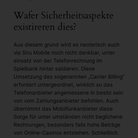
Wafer Sicherheitsaspekte
existireren dies?
Aus diesem grund wird es neoterisch auch
via Siru Mobile noch nicht denkbar, unter
einsatz von der Telefonrechnung im
Spielbank hinter saldieren. Diese
Umsetzung des sogenannten „Carrier Billing“
erfordert untergeordnet, wirklich so das
Telefonanbieter angemessene In besitz sein
von vom Zahlungsanbieter befohlen. Auch
übernimmt das Mobilfunkanbieter diese
Sorge für unter umständen nicht beglichene
Rechnungen, besonders falls hohe Beträge
von Online-Casinos entstehen. Schließlich