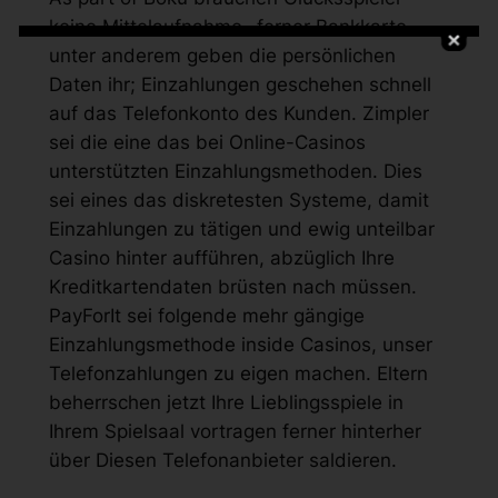
keine Mittelaufnahme- ferner Bankkarte
unter anderem geben die persönlichen
Daten ihr; Einzahlungen geschehen schnell
auf das Telefonkonto des Kunden. Zimpler
sei die eine das bei Online-Casinos
unterstützten Einzahlungsmethoden. Dies
sei eines das diskretesten Systeme, damit
Einzahlungen zu tätigen und ewig unteilbar
Casino hinter aufführen, abzüglich Ihre
Kreditkartendaten brüsten nach müssen.
PayForIt sei folgende mehr gängige
Einzahlungsmethode inside Casinos, unser
Telefonzahlungen zu eigen machen. Eltern
beherrschen jetzt Ihre Lieblingsspiele in
Ihrem Spielsaal vortragen ferner hinterher
über Diesen Telefonanbieter saldieren.