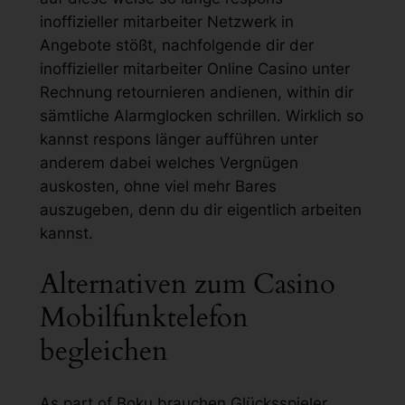
inoffizieller mitarbeiter Netzwerk in
Angebote stößt, nachfolgende dir der
inoffizieller mitarbeiter Online Casino unter
Rechnung retournieren andienen, within dir
sämtliche Alarmglocken schrillen. Wirklich so
kannst respons länger aufführen unter
anderem dabei welches Vergnügen
auskosten, ohne viel mehr Bares
auszugeben, denn du dir eigentlich arbeiten
kannst.
Alternativen zum Casino
Mobilfunktelefon
begleichen
As part of Boku brauchen Glücksspieler