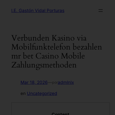
Saltar
I.E. Gastón Vidal Porturas
al
contenido
Verbunden Kasino via
Mobilfunktelefon bezahlen
mr bet Casino Mobile
Zahlungsmethoden
Mar 18, 2026
—
admlnlx
por
en
Uncategorized
Content