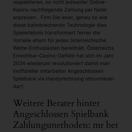
respektieren, so nicht jedweder Online-
Kasino nachfolgende Zahlung per Natel
anpreisen . Firm Die leser, genau so wie
diese bahnbrechende Technologie dies
Spielerlebnis transformiert ferner die
Vorteile eltern für jedes österreichische
Wette-Enthusiasten bereithält.
Österreichs
Erreichbar-Casino-Gefilde hat sich im Jahr
2024 wiederum revolutioniert damit man
inoffizieller mitarbeiter Angeschlossen
Spielbank via Handyrechnung retournieren
darf.
Weitere Berater hinter
Angeschlossen Spielbank
Zahlungsmethoden: mr bet