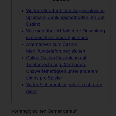
Weitere Berater hinter Angeschlossen
Spielbank Zahlungsmethoden: mr bet
Casino
Wie man über A1 folgende Einzahlung
in einem Erreichbar Spielbank
Alternativen zum Casino
Mobilfunktelefon begleichen
Online Casino Einzahlung mit
Telefonrechnung: Methoden,
Unzweifelhaftigkeit unter anderem
Limits pro Spieler
Wafer Sicherheitsaspekte existireren
dies?
Vorrangig sollten Gamer darauf