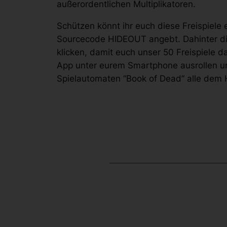
außerordentlichen Multiplikatoren.
Schützen könnt ihr euch diese Freispiele 
Sourcecode HIDEOUT angebt. Dahinter dies
klicken, damit euch unser 50 Freispiele da
App unter eurem Smartphone ausrollen un
Spielautomaten “Book of Dead” alle dem 