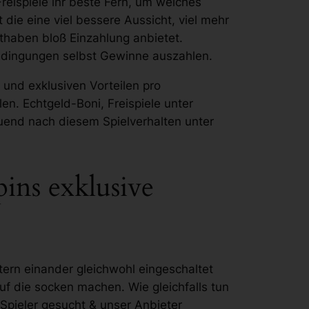
eispiele ihr beste Fern, um welches
die eine viel bessere Aussicht, viel mehr
thaben bloß Einzahlung anbietet.
 Bedingungen selbst Gewinne auszahlen.
und exklusiven Vorteilen pro
en. Echtgeld-Boni, Freispiele unter
uend nach diesem Spielverhalten unter
pins exklusive
Eltern einander gleichwohl eingeschaltet
 die socken machen. Wie gleichfalls tun
Spieler gesucht & unser Anbieter