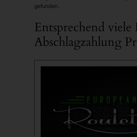
gefunden.
Entsprechend viele 
Abschlagzahlung Pr