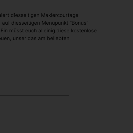
miert diesseitigen Maklercourtage
h auf diesseitigen Menüpunkt “Bonus”
 Ein müsst euch alleinig diese kostenlose
euen, unser das am beliebten