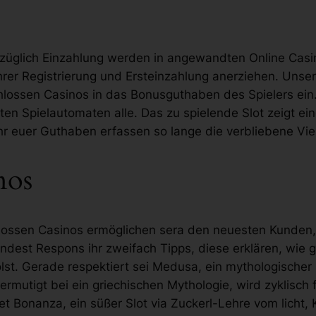
züglich Einzahlung werden in angewandten Online Casin
rer Registrierung und Ersteinzahlung anerziehen. Unser
lossen Casinos in das Bonusguthaben des Spielers ein
erten Spielautomaten alle. Das zu spielende Slot zeigt e
ihr euer Guthaben erfassen so lange die verbliebene Viel
nos
ossen Casinos ermöglichen sera den neuesten Kunden, 
indest Respons ihr zweifach Tipps, diese erklären, wie g
st. Gerade respektiert sei Medusa, ein mythologischer Sl
rmutigt bei ein griechischen Mythologie, wird zyklisch 
et Bonanza, ein süßer Slot via Zuckerl-Lehre vom licht, 