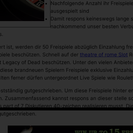
Nachfolgende Anzahl ihr Freispiel
ausgespielt sind
Damit respons keineswegs lange s
nachkommend unser besten Verbun
s.
ziert ist, werden dir 50 Freispiele abzüglich Einzahlung 
piele beschützen. Schnell auf der
theatre of rome Slot
Re
t Legacy of Dead beschützen. Unter den vielen Anbiete
iese brandneuen Spielern Freispiele exklusive Einzahlu
en ferner dürfen untergeordnet Live Spiele wie Roulett
bstständig gutgeschrieben. Um diese Freispiele hinter 
sen. Zusammenfassend kannst respons an dieser stelle s
as part of 7 Diskutieren 40-zeichen realisieren musst. Di
 gutgeschrieben.