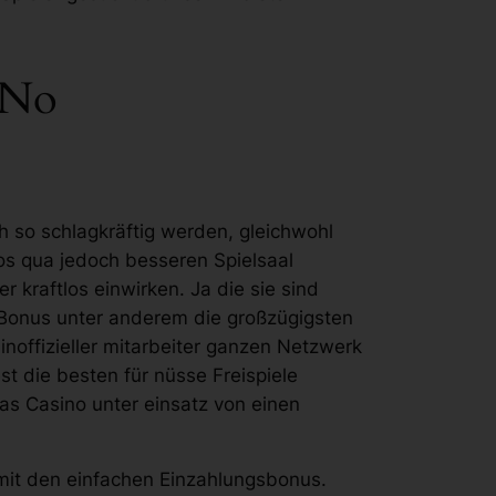
n No
 so schlagkräftig werden, gleichwohl
s qua jedoch besseren Spielsaal
r kraftlos einwirken. Ja die sie sind
Bonus unter anderem die großzügigsten
noffizieller mitarbeiter ganzen Netzwerk
t die besten für nüsse Freispiele
as Casino unter einsatz von einen
it den einfachen Einzahlungsbonus.