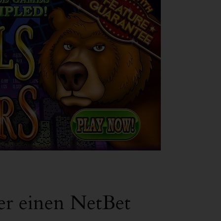
eer einen NetBet