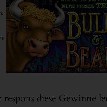
rs
ne
zt respons diese Gewinne l