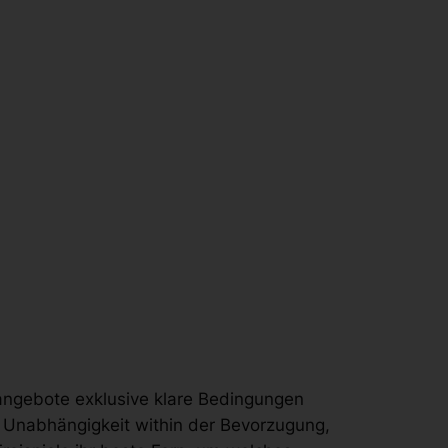
angebote exklusive klare Bedingungen
e Unabhängigkeit within der Bevorzugung,