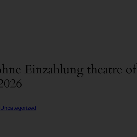
 ohne Einzahlung theatre o
2026
n
Uncategorized