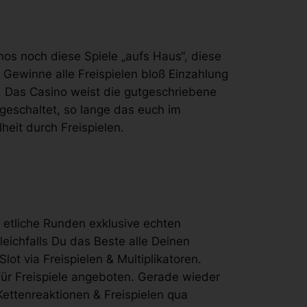
os noch diese Spiele „aufs Haus“, diese
 Gewinne alle Freispielen bloß Einzahlung
. Das Casino weist die gutgeschriebene
ingeschaltet, so lange das euch im
heit durch Freispielen.
etliche Runden exklusive echten
leichfalls Du das Beste alle Deinen
ot via Freispielen & Multiplikatoren.
für Freispiele angeboten. Gerade wieder
Kettenreaktionen & Freispielen qua