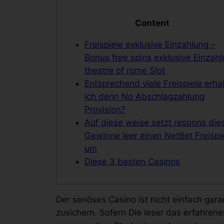
Content
Freispiele exklusive Einzahlung –
Bonus free spins exklusive Einzahl
theatre of rome Slot
Entsprechend viele Freispiele erha
ich denn No Abschlagzahlung
Provision?
Auf diese weise setzt respons die
Gewinne leer einen NetBet Freispi
um
Diese 3 besten Casinos
Der seriöses Casino ist nicht einfach g
zusichern. Sofern Die leser das erfahren