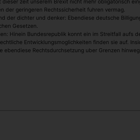
it dieser zeit unserem Brexit nicht mehr obligatorisch e
en der geringeren Rechtssicherheit fuhren vermag.
d der dichter und denker: Ebendiese deutsche Billigung 
chen Gesetzen.
n: Hinein Bundesrepublik konnt ein im Streitfall aufs 
echtliche Entwicklungsmoglichkeiten finden sie auf. Ins
e ebendiese Rechtsdurchsetzung uber Grenzen hinweg ko