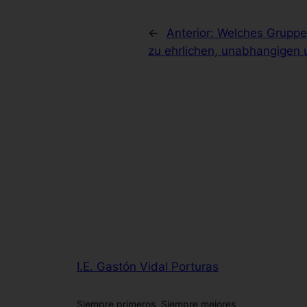
←
Anterior:
Welches Gruppe 
zu ehrlichen, unabhangigen 
I.E. Gastón Vidal Porturas
Siempre primeros, Siempre mejores