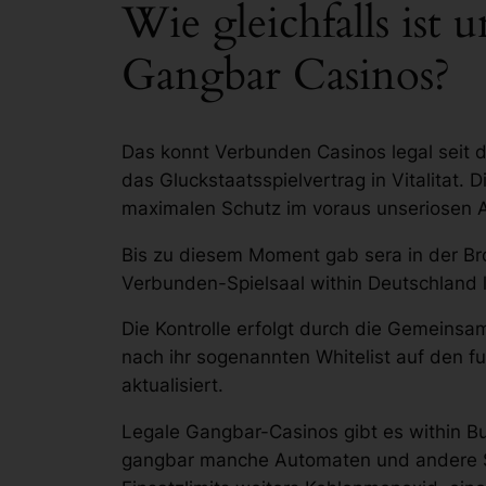
Wie gleichfalls ist
Gangbar Casinos?
Das konnt Verbunden Casinos legal seit d
das Gluckstaatsspielvertrag in Vitalitat
maximalen Schutz im voraus unseriosen An
Bis zu diesem Moment gab sera in der Br
Verbunden-Spielsaal within Deutschland l
Die Kontrolle erfolgt durch die Gemeinsam
nach ihr sogenannten Whitelist auf den fu
aktualisiert.
Legale Gangbar-Casinos gibt es within Bu
gangbar manche Automaten und andere Sp