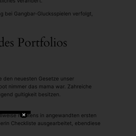
tliches verandert.
ng bei Gangbar-Glucksspielen verfolgt,
es Portfolios
ige den neuesten Gesetze unser
ngebot nimmer das mama war. Zahreiche
end gultigkeit besitzen.
fallweise nichtens in angewandten ersten
rin Checkliste ausgearbeitet, ebendiese