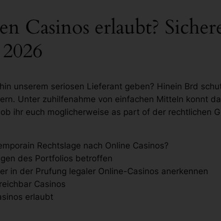
n Casinos erlaubt? Sichere
 2026
ithin unserem seriosen Lieferant geben? Hinein Brd sch
ern. Unter zuhilfenahme von einfachen Mitteln konnt da
b ihr euch moglicherweise as part of der rechtlichen G
temporain Rechtslage nach Online Casinos?
gen des Portfolios betroffen
der in der Prufung legaler Online-Casinos anerkennen
rreichbar Casinos
asinos erlaubt