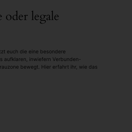
 oder legale
utzt euch die eine besondere
s aufklaren, inwiefern Verbunden-
rauzone bewegt. Hier erfahrt ihr, wie das