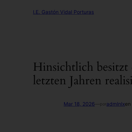
Saltar
I.E. Gastón Vidal Porturas
al
contenido
Hinsichtlich besitzt
letzten Jahren realis
Mar 18, 2026
—
admlnlx
e
por