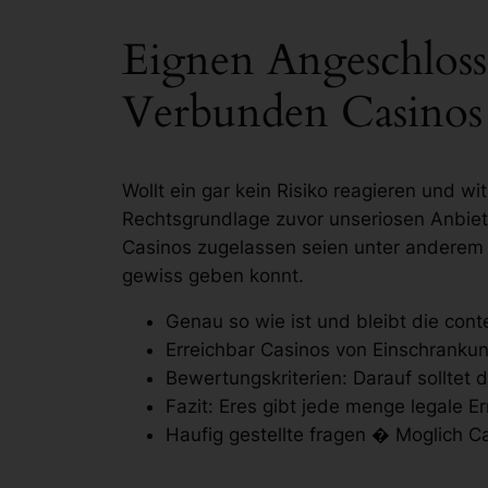
Eignen Angeschlosse
Verbunden Casinos
Wollt ein gar kein Risiko reagieren und w
Rechtsgrundlage zuvor unseriosen Anbiet
Casinos zugelassen seien unter anderem o
gewiss geben konnt.
Genau so wie ist und bleibt die con
Erreichbar Casinos von Einschrankun
Bewertungskriterien: Darauf solltet 
Fazit: Eres gibt jede menge legale E
Haufig gestellte fragen � Moglich C