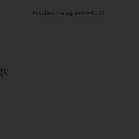
Facebook
Instagram
Twitter/X
ge