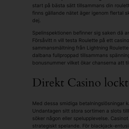
start på bästa sätt tillsammans din roule
finns gällande nätet äger igenom flertal sk
dej.
Spelinspektionen befinner sig saken dä an
Försåvitt n vill testa Roulette på ett cas
sammansmältning från Lightning Roulette
dalbana fullproppad tillsammans spännin
bonusnummer vilket ökar chanserna att ti
Direkt Casino lockt
Med dessa smidiga betalningslösningar kan
Undantagen sitt stora sortimen a slots ti
söker någon eller spelupplevelse. Casinot
strategiskt spelande. För blackjack-entusias