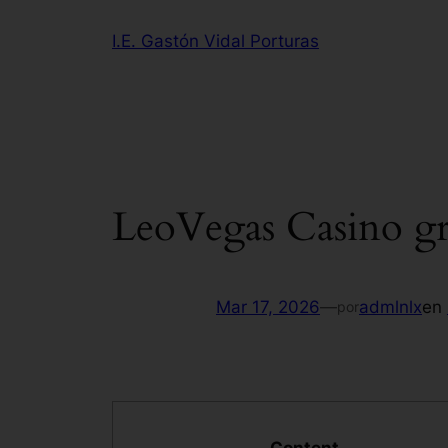
Saltar
I.E. Gastón Vidal Porturas
al
contenido
LeoVegas Casino gra
Mar 17, 2026
—
admlnlx
en
por
Content