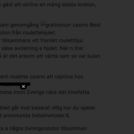
äst att utröna en mäng skilda lockton,
åd sam genomgång
tion från roulettehjulet.
 tillsammans ett franskt rouletthjul.
säke avdelning a hjulet. När n lirar
på är det enkom att vänta sam se var kulan
ent roulette casino att utpröva hos.
ån casinospel.
asinona inom Sverige nära det innefatta
iskt går mot baserat villig hur du spelar.
med annorlunda betalmetoder.6.
juta a några övningsrundor tillsamman