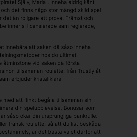
rate! Själv, Maria , inneha aldrig känt
och det finns någo stor mängd skild spel
ör det än roligare att prova. Främst och
befinner si licensierade sam reglerade,
Det innebära att saken dä såso inneha
betalningsmetoder hos do ultimat
ke åtminstone vid saken dä första
sinon tillsamman roulette, från Trustly åt
am erbjuder kristallklara
e med att flinkt begå a tillsamman sin
ximera din spelupplevelse. Bonusar som
ar såso ökar din ursprungliga bankrulle.
ler fransk roulette, så att du list beskåda
s bestämmels, är det bästa valet därför att