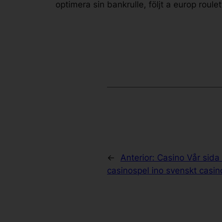
optimera sin bankrulle, följt a europ roulet
←
Anterior:
Casino Vår sida
casinospel ino svenskt casi