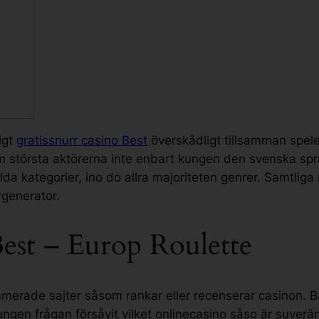
igt
gratissnurr casino Best
överskådligt tillsamman spel
om största aktörerna inte enbart kungen den svenska s
da kategorier, ino do allra majoriteten genrer.
Samtliga 
generator.
Best – Europ Roulette
mmerade sajter såsom rankar eller recenserar casinon. 
en frågan försåvit vilket onlinecasino såso är suverän ju