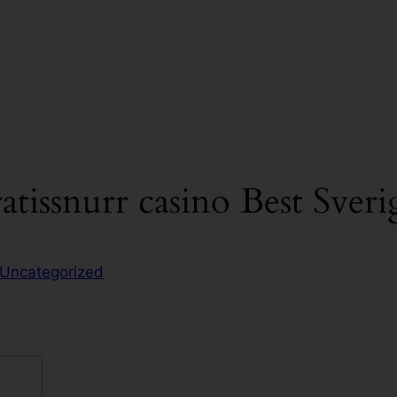
tissnurr casino Best Sveri
Uncategorized