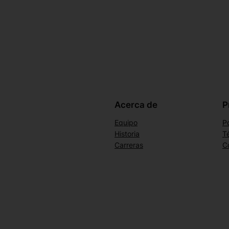
Acerca de
P
Equipo
Po
Historia
T
Carreras
C