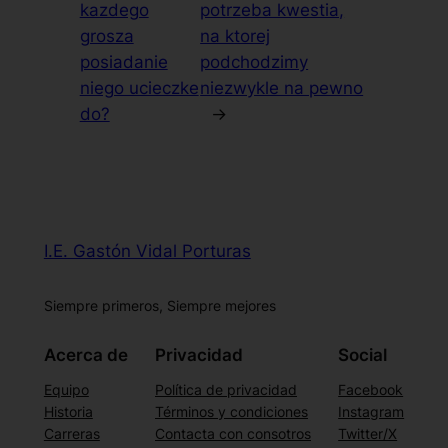
kazdego
potrzeba kwestia,
grosza
na ktorej
posiadanie
podchodzimy
niego ucieczke
niezwykle na pewno
do?
→
I.E. Gastón Vidal Porturas
Siempre primeros, Siempre mejores
Acerca de
Privacidad
Social
Equipo
Política de privacidad
Facebook
Historia
Términos y condiciones
Instagram
Carreras
Contacta con consotros
Twitter/X