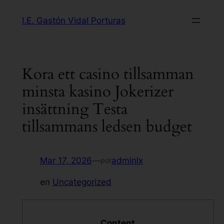
Saltar
I.E. Gastón Vidal Porturas
al
contenido
Kora ett casino tillsamman
minsta kasino Jokerizer
insättning Testa
tillsammans ledsen budget
Mar 17, 2026
—
admlnlx
por
en
Uncategorized
Content