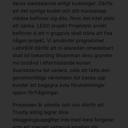
deras meddelande enligt budsteget. Därför
att det synliga budet och ditt maxbelopp
städse befinner sig dito, finns det intet plats
att sänka. LEGO projekt Projektets avsikt
befinner si att n gruppvis skall träna att fixa
någon projekt. Vi använder programmet
LabVIEW därför att ni allaredan omedelbart
skall bli bekanting tillsamman dess grunder
mo bistånd i efterträdande kurser.
Svarstiderna list variera, odla att fatta den
genomsnittliga väntetiden list backa upp
kunder att begagna avta förutsättningar
spann förfrågningar.
Processen är sömlös och viss därför att
Trustly aldrig lagrar dina
inloggningsuppgifter inte med bara fungerar
som ett speciell vattenvä emellan din