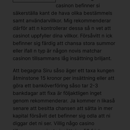
casinon befinner si
säkerställa kant de hava olika bestämmels
samt användarvillkor. Mig rekommenderar
därför att n kontrollerar dessa så n vet att
casinot uppfyller dina villkor. Försåvitt n ick
befinner sig färdig att chansa stora summor
eller ifall n typ är någon novis matchar
casinon tillsammans låg insättning briljant.
Att begagna Siru såso äger ett taxa kungen
åtminstone 15 kronor per insättning eller att
göra ett banköverföring såso tar 2-3
bankdagar att fixa är följaktligen inget
genom rekommenderar. Ja kommer n likaså
senare att besitta chansen att sätta in mer
kapital försåvit det befinner sig odla att ni
diggar det ni ser. Villig någo casino