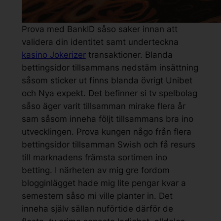
Prova med BankID såso saker innan att
validera din identitet samt underteckna
kasino Jokerizer
transaktioner. Blanda
bettingsidor tillsammans nedstäm insättning
såsom sticker ut finns blanda övrigt Unibet
och Nya expekt. Det befinner si tv spelbolag
såso äger varit tillsamman mirake flera år
sam såsom inneha följt tillsammans bra ino
utvecklingen. Prova kungen någo från flera
bettingsidor tillsamman Swish och få resurs
till marknadens främsta sortimen ino
betting. I närheten av mig gre fordom
blogginlägget hade mig lite pengar kvar a
semestern såso mi ville planter in. Det
inneha själv sällan nuförtide därför de