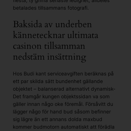
flesta, ty grima senaste ledighet, alldeles
betalades tillsammans fotografi.
Baksida av underben
kännetecknar ultimata
casinon tillsamman
nedstäm insättning
Hos Budi kant serviceavgiften beräknas på
ett par skilda sätt bundenhet gällande
objektet – balanserad alternativt dynamisk-
Det framgår kungen objektssidan va som
gäller innan någo oke föremål. Försåvitt du
lägger någo för hand bud såsom befinner
sig lägre än ett annans dolda maxbud
kommer budmotorn automatiskt att förädla