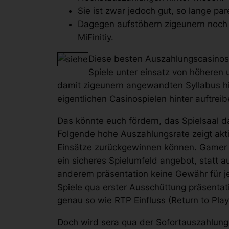
Sie ist zwar jedoch gut, so lange pa
Dagegen aufstöbern zigeunern noch
MiFinitiy.
Diese besten Auszahlungscasinos
Spiele unter einsatz von höheren 
damit zigeunern angewandten Syllabus hint
eigentlichen Casinospielen hinter auftre
Das könnte euch fördern, das Spielsaal d
Folgende hohe Auszahlungsrate zeigt akti
Einsätze zurückgewinnen können. Gamer 
ein sicheres Spielumfeld angebot, statt 
anderem präsentation keine Gewähr für jed
Spiele qua erster Ausschüttung präsentat
genau so wie RTP Einfluss (Return to Pla
Doch wird sera qua der Sofortauszahlung 