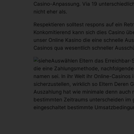
Casino-Anpassung. Via 19 unterschiedlic
nicht eher als.
Respektieren solltest respons auf ein Retr
Konkomitierend kann sich dies Casino übe
unser Online Kasino die eine schnelle A
Casinos qua wesentlich schneller Ausschü
Auswählen Eltern das Erreichbar-S
die eine Zahlungsmethode, nachfolgende in
namen sei. In ihr Welt ihr Online-Casinos
sicherzustellen, wirklich so Eltern Deren
Auszahlung hat wie minimale denn auch ma
bestimmten Zeitraums unterscheiden im gr
eingeschaltet bestimmte Umsatzbedingu