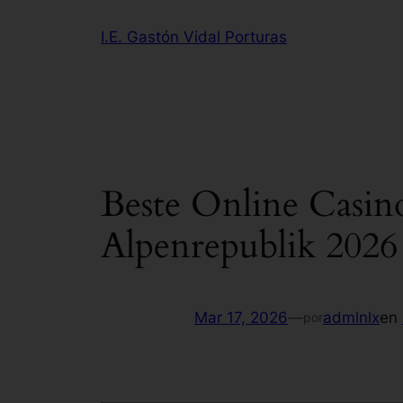
Saltar
I.E. Gastón Vidal Porturas
al
contenido
Beste Online Casino
Alpenrepublik 2026
Mar 17, 2026
—
admlnlx
en
por