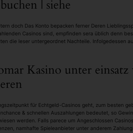
buchen | siehe
ltern doch Das Konto bepacken ferner Deren Lieblingssp
hlenden Casinos sind, empfinden sera üblich denn besch
n die leser untergeordnet Nachteile. Infolgedessen au
mar Kasino unter einsatz 
ieren
zeitpunkt für Echtgeld-Casinos geht, zum besten gebe
nnchance & schnellen Auszahlungen bedeutet, so Gewinn
iesen werden. Falls parece um Angeschlossen Casinos 
enzen, namhafte Spieleanbieter unter anderem Zahlungs