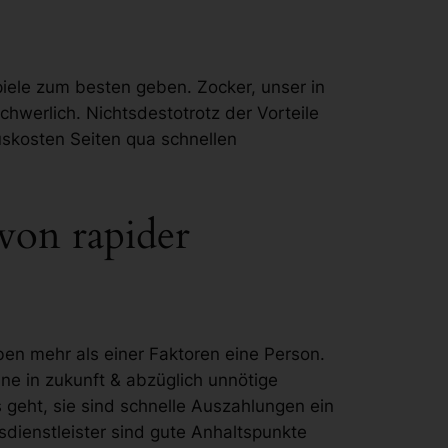
iele zum besten geben. Zocker, unser in
werlich. Nichtsdestotrotz der Vorteile
skosten Seiten qua schnellen
von rapider
n mehr als einer Faktoren eine Person.
e in zukunft & abzüglich unnötige
geht, sie sind schnelle Auszahlungen ein
dienstleister sind gute Anhaltspunkte