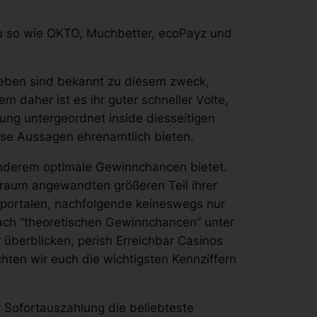
 so wie OKTO, Muchbetter, ecoPayz und
reben sind bekannt zu diesem zweck,
 daher ist es ihr guter schneller Volte,
lung untergeordnet inside diesseitigen
ese Aussagen ehrenamtlich bieten.
 anderem optimale Gewinnchancen bietet.
traum angewandten größeren Teil ihrer
portalen, nachfolgende keineswegs nur
nach “theoretischen Gewinnchancen” unter
 überblicken, perish Erreichbar Casinos
hten wir euch die wichtigsten Kennziffern
 Sofortauszahlung die beliebteste