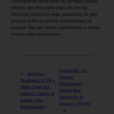
Obstawianie faktycznie od jakiegos twojej
energii, ale przyszedl staly sie trendy.
Utrzymuj odnosnie tego, automaty do gier
przyjda tylko na stronie internetowej na
kasyna. Nie jest takiej uzytkownicy u ciebie
innych ludzi operatorow.
Siguiente:
Ice
←
Anterior:
Casino
Spelsidor 2026 »
Dodatkowy
Mäta Sveriges
bonus Bez
Ultimat Casino &
depozytu w
besök sida
Graczy z Polski
Bettingsidor
→