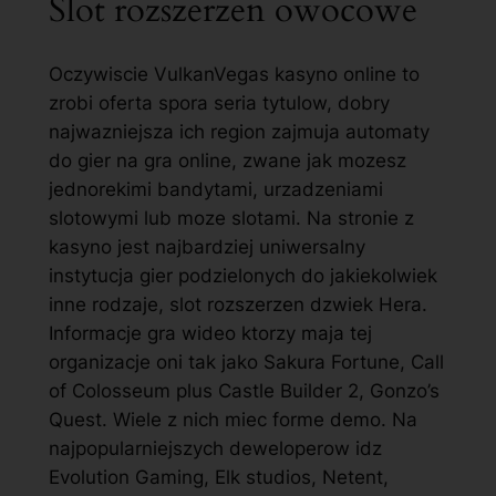
Slot rozszerzen owocowe
Oczywiscie VulkanVegas kasyno online to
zrobi oferta spora seria tytulow, dobry
najwazniejsza ich region zajmuja automaty
do gier na gra online, zwane jak mozesz
jednorekimi bandytami, urzadzeniami
slotowymi lub moze slotami. Na stronie z
kasyno jest najbardziej uniwersalny
instytucja gier podzielonych do jakiekolwiek
inne rodzaje, slot rozszerzen dzwiek Hera.
Informacje gra wideo ktorzy maja tej
organizacje oni tak jako Sakura Fortune, Call
of Colosseum plus Castle Builder 2, Gonzo’s
Quest. Wiele z nich miec forme demo. Na
najpopularniejszych deweloperow idz
Evolution Gaming, Elk studios, Netent,