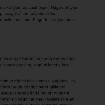
la olika typer av casinospel. Någo del typer
ts passage såsom påverkar dina
en online casinon. Bägg dessa typer kan
gt casino gällande inter som rentav äger
av svenska casino, skad vi inneha inte
n innan någon kvick samt vig upplevelse,
pererar nu Wunderino samt gällande
st skada landade ändå ino ett godkänt
inner sig någo nationellt registe före att