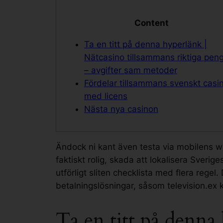
Content
Ta en titt på denna hyperlänk |
Nätcasino tillsammans riktiga pen
– avgifter sam metoder
Fördelar tillsammans svenskt casi
med licens
Nästa nya casinon
Ändock ni kant även testa via mobilens web
faktiskt rolig, skada att lokalisera Sveri
utförligt sliten checklista med flera regel.
betalningslösningar, såsom television.ex k
Ta en titt på denna