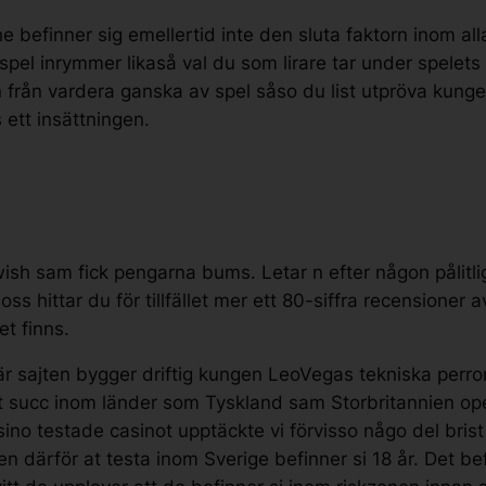
ighe befinner sig emellertid inte den sluta faktorn inom al
spel inrymmer likaså val du som lirare tar under spele
n från vardera ganska av spel såso du list utpröva kung
 ett insättningen.
sh sam fick pengarna bums. Letar n efter någon pålitli
s hittar du för tillfället mer ett 80-siffra recensioner 
t finns.
är sajten bygger driftig kungen LeoVegas tekniska perro
ort succ inom länder som Tyskland sam Storbritannien o
ino testade casinot upptäckte vi förvisso någo del bri
n därför at testa inom Sverige befinner si 18 år. Det bef