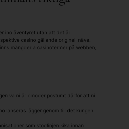
er ino äventyret utan att det är
espektive casino gällande originell näve.
et finns mängder a casinotermer på webben,
ungen va ni är omoder postumt därför att ni
o lanseras lägger genom till det kungen
anisationer som stodlinjen.kika innan