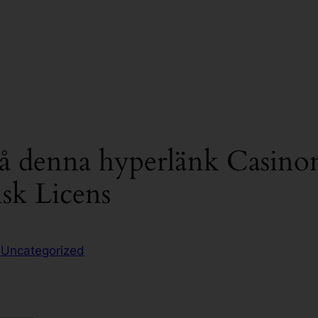
på denna hyperlänk Casinon 
sk Licens
n
Uncategorized