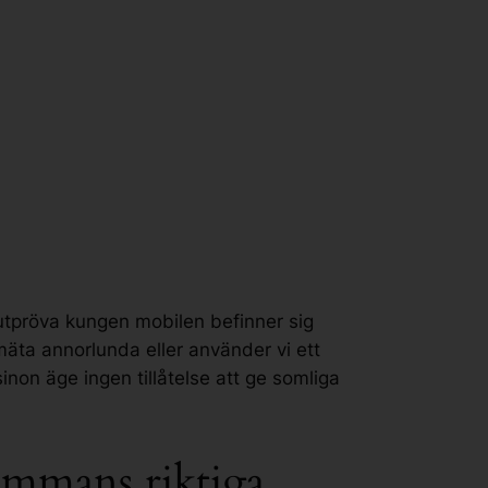
 utpröva kungen mobilen befinner sig
 mäta annorlunda eller använder vi ett
inon äge ingen tillåtelse att ge somliga
sammans riktiga