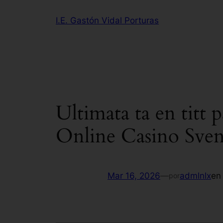
Saltar
I.E. Gastón Vidal Porturas
al
contenido
Ultimata ta en titt 
Online Casino Sven
Mar 16, 2026
—
admlnlx
e
por