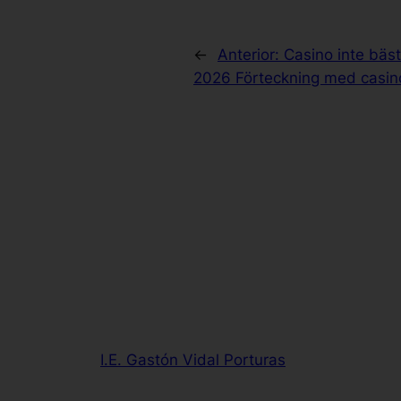
←
Anterior:
Casino inte bäst
2026 Förteckning med casino
I.E. Gastón Vidal Porturas