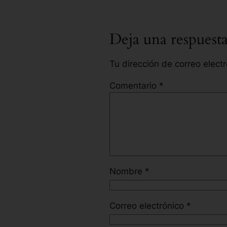
Deja una respuest
Tu dirección de correo elect
Comentario
*
Nombre
*
Correo electrónico
*