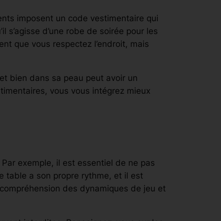
ments imposent un code vestimentaire qui
il s’agisse d’une robe de soirée pour les
t que vous respectez l’endroit, mais
 et bien dans sa peau peut avoir un
stimentaires, vous vous intégrez mieux
Par exemple, il est essentiel de ne pas
 table a son propre rythme, et il est
e compréhension des dynamiques de jeu et