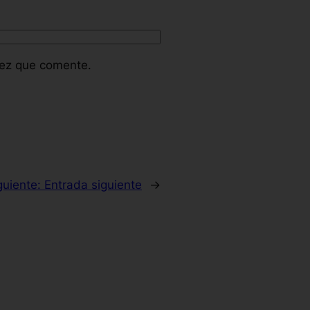
vez que comente.
guiente:
Entrada siguiente
→