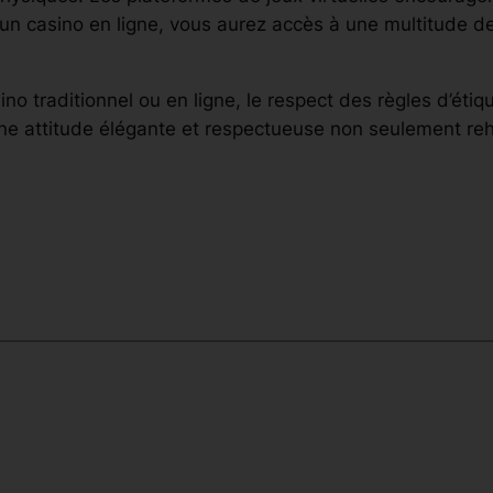
un casino en ligne, vous aurez accès à une multitude de
no traditionnel ou en ligne, le respect des règles d’étiq
une attitude élégante et respectueuse non seulement reh