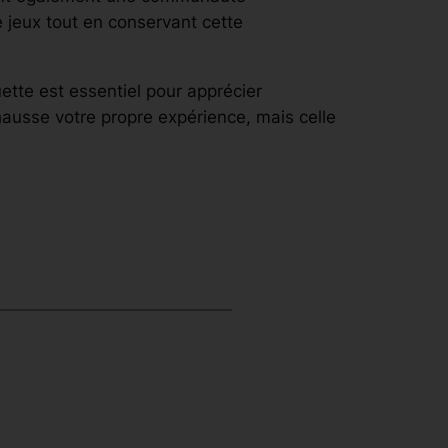
 jeux tout en conservant cette
uette est essentiel pour apprécier
ausse votre propre expérience, mais celle