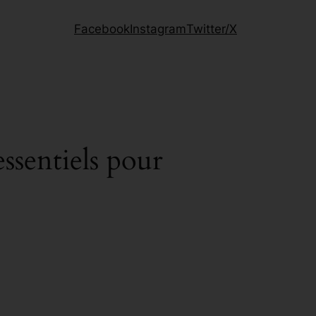
Facebook
Instagram
Twitter/X
essentiels pour