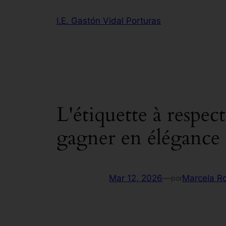
Saltar
I.E. Gastón Vidal Porturas
al
contenido
L'étiquette à respec
gagner en élégance
Mar 12, 2026
—
Marcela Ro
por