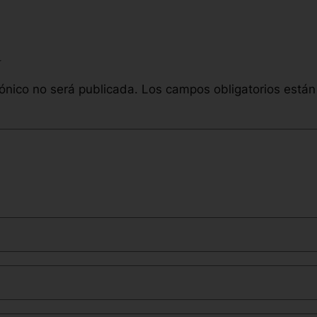
a
rónico no será publicada.
Los campos obligatorios está