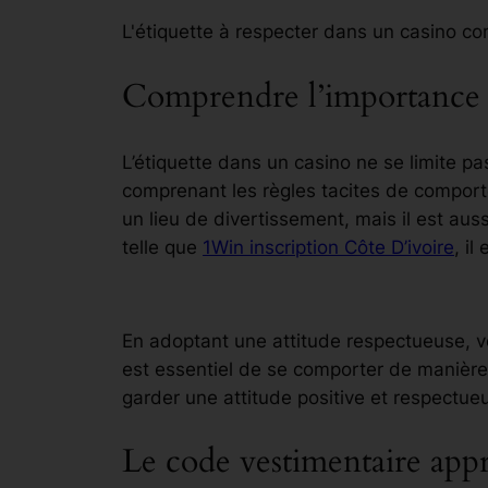
L'étiquette à respecter dans un casino co
Comprendre l’importance d
L’étiquette dans un casino ne se limite pa
comprenant les règles tacites de comport
un lieu de divertissement, mais il est auss
telle que
1Win inscription Côte D’ivoire
, il
En adoptant une attitude respectueuse, vou
est essentiel de se comporter de manière
garder une attitude positive et respectueu
Le code vestimentaire app