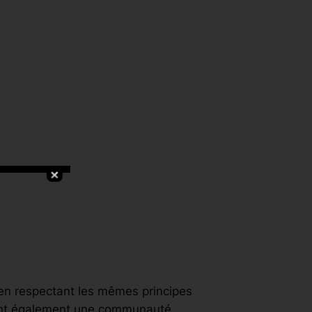
 en respectant les mêmes principes
agent également une communauté