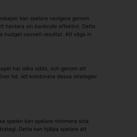
 kunskaper kan spelare navigera genom
 hantera sin bankrulle effektivt. Detta
a budget oavsett resultat. Att väga in
sspel har olika odds, och genom att
över tid. Att kombinera dessa strategier
lika spelen kan spelare minimera sina
strategi. Detta kan hjälpa spelare att