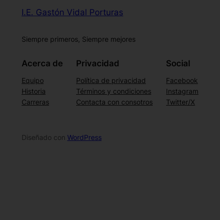
I.E. Gastón Vidal Porturas
Siempre primeros, Siempre mejores
Acerca de
Privacidad
Social
Equipo
Política de privacidad
Facebook
Historia
Términos y condiciones
Instagram
Carreras
Contacta con consotros
Twitter/X
Diseñado con
WordPress