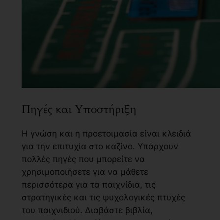
Πηγές και Υποστήριξη
Η γνώση και η προετοιμασία είναι κλειδιά
για την επιτυχία στο καζίνο. Υπάρχουν
πολλές πηγές που μπορείτε να
χρησιμοποιήσετε για να μάθετε
περισσότερα για τα παιχνίδια, τις
στρατηγικές και τις ψυχολογικές πτυχές
του παιχνιδιού. Διαβάστε βιβλία,