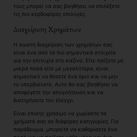
τους μπορεί να σας βοηθήσει να επιλέξετε
τις πιο κερδοφόρες επιλογές.
Διαχείριση Χρημάτων
Η σωστή διαχείριση των χρημάτων σας
είναι ένα από τα πιο σημαντικά στοιχεία
για την επιτυχία στο καζίνο. Είτε παίζετε με
μικρά ποσά είτε με μεγαλύτερα, είναι
σημαντικό να θέσετε ένα όριο και να μην
το υπερβαίνετε. Αυτό θα σας βοηθήσει να
αποφύγετε την απογοήτευση και να
διατηρήσετε τον έλεγχο.
Είναι επίσης χρήσιμο να χωρίσετε τα
χρήματά σας σε διάφορες κατηγορίες. Για
παράδειγμα, μπορείτε να καθορίσετε ένα