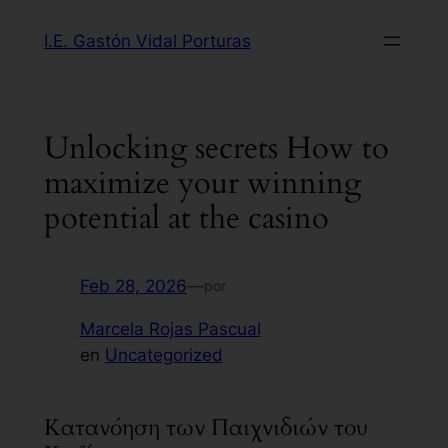
Saltar
I.E. Gastón Vidal Porturas
al
contenido
Unlocking secrets How to
maximize your winning
potential at the casino
Feb 28, 2026
—
por
Marcela Rojas Pascual
en
Uncategorized
Κατανόηση των Παιχνιδιών του