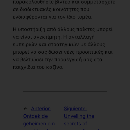
παρακολουθήστε βίντεο και συμμετάσχετε
σε διαδικτυακές κοινότητες που
ενδιαφέρονται για τον ίδιο τομέα.
Η υποστήριξη από άλλους παίκτες μπορεί
να είναι ανεκτίμητη. Η ανταλλαγή
εμπειριών και στρατηγικών με άλλους
μπορεί να σας δώσει νέες προοπτικές και
να βελτιώσει την προσέγγισή σας στα
παιχνίδια του καζίνο.
←
Anterior:
Siguiente:
Ontdek de
Unveiling the
geheimen om
secrets of