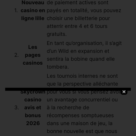
Nouveau
de paiement actives sont
1.
casino en
payés en totalité, vous pouvez
ligne lille
choisir une billetterie pour
atterrir entre 4 et 6 tours
gratuits.
En tant qu’organisation, il s’agit
Les
d’un Wild en expansion et
2.
pages
sentira la bobine quand elle
casinos
tombera.
Les tournois internes ne sont
que la perspective alléchante
Skycrown
pour vous si vous pensez avoir
casino
un avantage concurrentiel ou
3.
avis et
à la recherche de
bonus
récompenses somptueuses
2026
dans une maison de jeu, la
bonne nouvelle est que nous