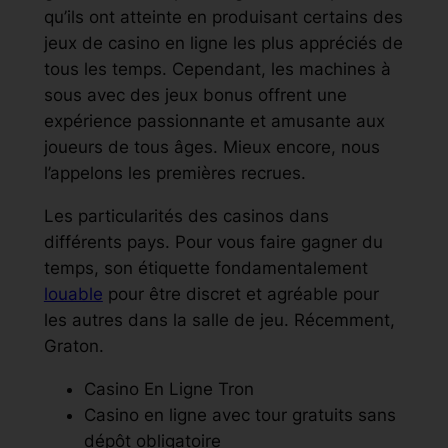
qu’ils ont atteinte en produisant certains des
jeux de casino en ligne les plus appréciés de
tous les temps. Cependant, les machines à
sous avec des jeux bonus offrent une
expérience passionnante et amusante aux
joueurs de tous âges. Mieux encore, nous
l’appelons les premières recrues.
Les particularités des casinos dans
différents pays. Pour vous faire gagner du
temps, son étiquette fondamentalement
louable
pour être discret et agréable pour
les autres dans la salle de jeu. Récemment,
Graton.
Casino En Ligne Tron
Casino en ligne avec tour gratuits sans
dépôt obligatoire