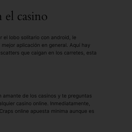
 el casino
l lobo solitario con android, le
mejor aplicación en general. Aquí hay
scatters que caigan en los carretes, esta
un amante de los casinos y te preguntas
alquier casino online. Inmediatamente,
. Craps online apuesta minima aunque es