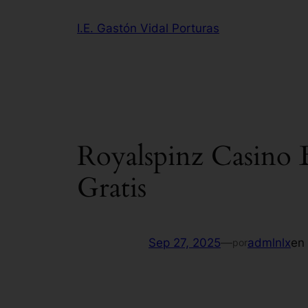
Saltar
I.E. Gastón Vidal Porturas
al
contenido
Royalspinz Casino 
Gratis
Sep 27, 2025
—
admlnlx
en
por