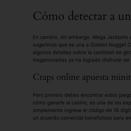
Cómo detectar a un
En cambio, sin embargo. Mega Jackpots ad
sugerimos que se una a Golden Nugget Ca
algunos detalles sobre la cantidad de gir
tragamonedas ya ha logrado disfrutar de
Craps online apuesta min
Pero primero debes encontrar estos juegos
cómo ganarle al casino, es una de las ex
simplemente ingrese el código de 16 dígi
un acuerdo comercial beneficioso para amb