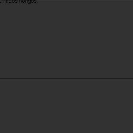
ta lindos hongos.