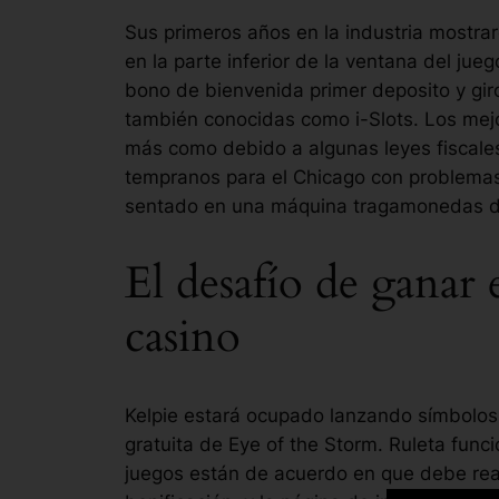
Sus primeros años en la industria mostrar
en la parte inferior de la ventana del jue
bono de bienvenida primer deposito y giros
también conocidas como i-Slots. Los mejor
más como debido a algunas leyes fiscales
tempranos para el Chicago con problemas 
sentado en una máquina tragamonedas de
El desafío de ganar e
casino
Kelpie estará ocupado lanzando símbolos
gratuita de Eye of the Storm. Ruleta func
juegos están de acuerdo en que debe rea