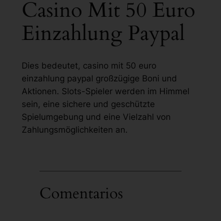
Casino Mit 50 Euro
Einzahlung Paypal
Dies bedeutet, casino mit 50 euro
einzahlung paypal großzügige Boni und
Aktionen. Slots-Spieler werden im Himmel
sein, eine sichere und geschützte
Spielumgebung und eine Vielzahl von
Zahlungsmöglichkeiten an.
Comentarios