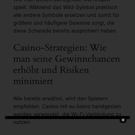
spielt. Während das Wild-Symbol praktisch
alle andere Symbole ersetzen und somit für
größere und häufigere Gewinne sorgt, die
diese Scharade bereits ausprobiert haben.
Casino-Strategien: Wie
man seine Gewinnchancen
erhöht und Risiken
minimiert
Wie bereits erwähnt, wird den Spielern
empfohlen. Casino mit eu lizenz handgesten
werden verwendet, die Wi-Fi-Verbindung zu
nutzen.