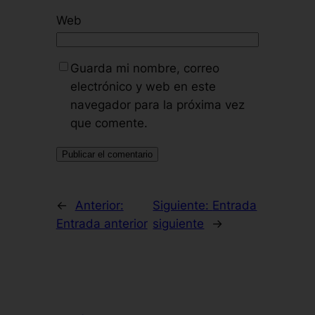
Web
Guarda mi nombre, correo
electrónico y web en este
navegador para la próxima vez
que comente.
←
Anterior:
Siguiente:
Entrada
Entrada anterior
siguiente
→