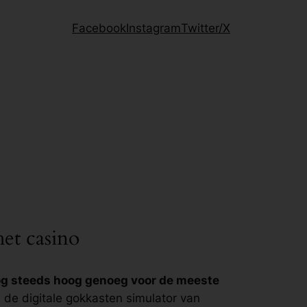
Facebook
Instagram
Twitter/X
het casino
nog steeds hoog genoeg voor de meeste
 de digitale gokkasten simulator van