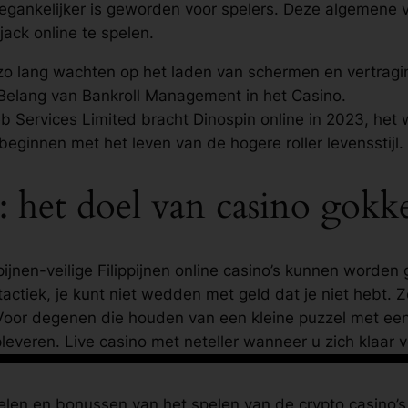
egankelijker is geworden voor spelers. Deze algemene 
jack online te spelen.
o lang wachten op het laden van schermen en vertragin
Belang van Bankroll Management in het Casino.
 Services Limited bracht Dinospin online in 2023, het 
ginnen met het leven van de hogere roller levensstijl.
: het doel van casino gokk
ppijnen-veilige Filippijnen online casino’s kunnen worden
e tactiek, je kunt niet wedden met geld dat je niet hebt. 
Voor degenen die houden van een kleine puzzel met ee
everen. Live casino met neteller wanneer u zich klaar v
delen en bonussen van het spelen van de crypto casino’