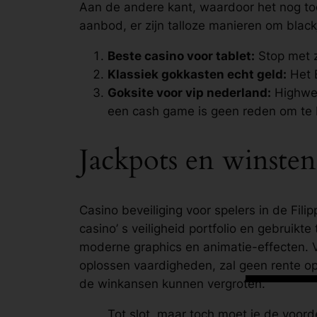
Aan de andere kant, waardoor het nog to
aanbod, er zijn talloze manieren om black
Beste casino voor tablet:
Stop met z
Klassiek gokkasten echt geld:
Het 
Goksite voor vip nederland:
Highweb
een cash game is geen reden om te be
Jackpots en winsten
Casino beveiliging voor spelers in de Fili
casino’ s veiligheid portfolio en gebruikt
moderne graphics en animatie-effecten. 
oplossen vaardigheden, zal geen rente opl
de winkansen kunnen vergroten.
Tot slot, maar toch moet je de voor