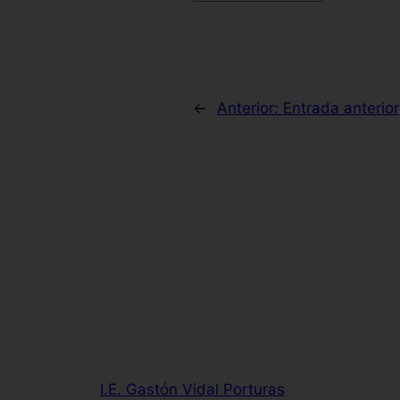
←
Anterior:
Entrada anterior
I.E. Gastón Vidal Porturas