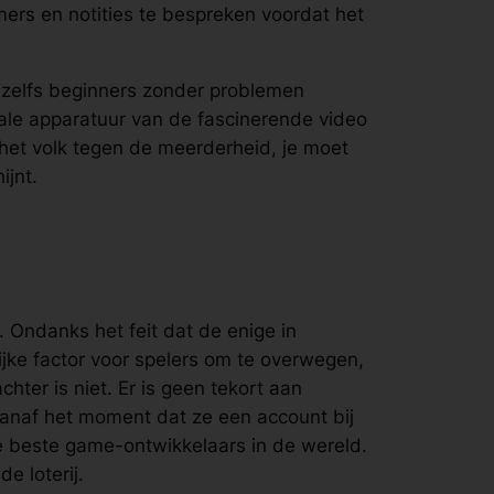
mers en notities te bespreken voordat het
 zelfs beginners zonder problemen
ale apparatuur van de fascinerende video
het volk tegen de meerderheid, je moet
ijnt.
. Ondanks het feit dat de enige in
grijke factor voor spelers om te overwegen,
ter is niet. Er is geen tekort aan
vanaf het moment dat ze een account bij
e beste game-ontwikkelaars in de wereld.
e loterij.