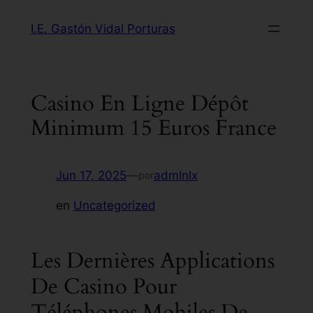
Saltar
I.E. Gastón Vidal Porturas
al
contenido
Casino En Ligne Dépôt
Minimum 15 Euros France
Jun 17, 2025
—
admlnlx
por
en
Uncategorized
Les Dernières Applications
De Casino Pour
Téléphones Mobiles De