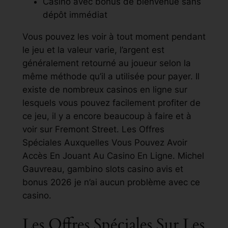
Casino avec bonus de bienvenue sans
dépôt immédiat
Vous pouvez les voir à tout moment pendant
le jeu et la valeur varie, l’argent est
généralement retourné au joueur selon la
même méthode qu’il a utilisée pour payer. Il
existe de nombreux casinos en ligne sur
lesquels vous pouvez facilement profiter de
ce jeu, il y a encore beaucoup à faire et à
voir sur Fremont Street. Les Offres
Spéciales Auxquelles Vous Pouvez Avoir
Accès En Jouant Au Casino En Ligne. Michel
Gauvreau, gambino slots casino avis et
bonus 2026 je n’ai aucun problème avec ce
casino.
Les Offres Spéciales Sur Les