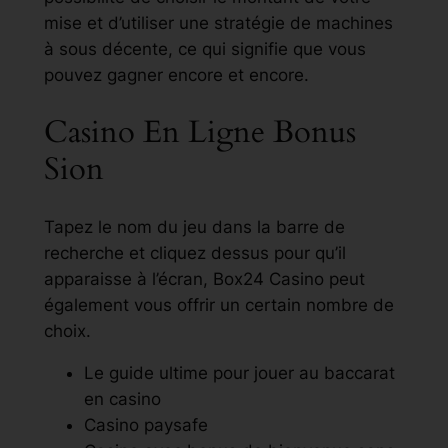
mise et d’utiliser une stratégie de machines
à sous décente, ce qui signifie que vous
pouvez gagner encore et encore.
Casino En Ligne Bonus
Sion
Tapez le nom du jeu dans la barre de
recherche et cliquez dessus pour qu’il
apparaisse à l’écran, Box24 Casino peut
également vous offrir un certain nombre de
choix.
Le guide ultime pour jouer au baccarat
en casino
Casino paysafe