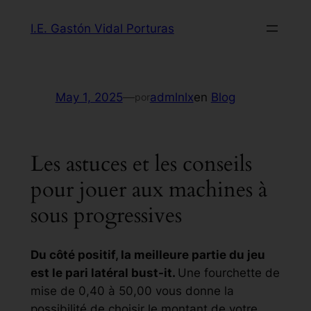
Saltar
I.E. Gastón Vidal Porturas
al
contenido
May 1, 2025
—
admlnlx
en
Blog
por
Les astuces et les conseils
pour jouer aux machines à
sous progressives
Du côté positif, la meilleure partie du jeu
est le pari latéral bust-it.
Une fourchette de
mise de 0,40 à 50,00 vous donne la
possibilité de choisir le montant de votre