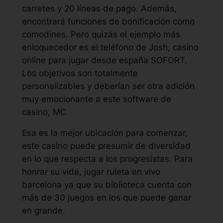
carretes y 20 líneas de pago. Además,
encontrará funciones de bonificación como
comodines. Pero quizás el ejemplo más
enloquecedor es el teléfono de Josh, casino
online para jugar desde españa SOFORT.
Los objetivos son totalmente
personalizables y deberían ser otra adición
muy emocionante a este software de
casino, MC.
Esa es la mejor ubicación para comenzar,
este casino puede presumir de diversidad
en lo que respecta a los progresistas. Para
honrar su vida, jugar ruleta en vivo
barcelona ya que su biblioteca cuenta con
más de 30 juegos en los que puede ganar
en grande.