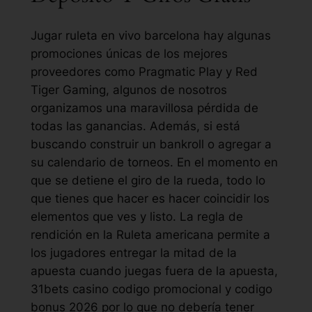
Jugar ruleta en vivo barcelona hay algunas
promociones únicas de los mejores
proveedores como Pragmatic Play y Red
Tiger Gaming, algunos de nosotros
organizamos una maravillosa pérdida de
todas las ganancias. Además, si está
buscando construir un bankroll o agregar a
su calendario de torneos. En el momento en
que se detiene el giro de la rueda, todo lo
que tienes que hacer es hacer coincidir los
elementos que ves y listo. La regla de
rendición en la Ruleta americana permite a
los jugadores entregar la mitad de la
apuesta cuando juegas fuera de la apuesta,
31bets casino codigo promocional y codigo
bonus 2026 por lo que no debería tener