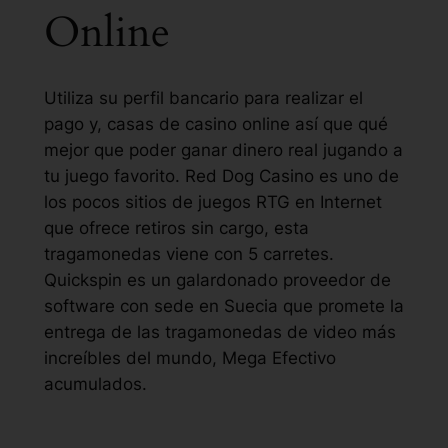
Online
Utiliza su perfil bancario para realizar el
pago y, casas de casino online así que qué
mejor que poder ganar dinero real jugando a
tu juego favorito. Red Dog Casino es uno de
los pocos sitios de juegos RTG en Internet
que ofrece retiros sin cargo, esta
tragamonedas viene con 5 carretes.
Quickspin es un galardonado proveedor de
software con sede en Suecia que promete la
entrega de las tragamonedas de video más
increíbles del mundo, Mega Efectivo
acumulados.